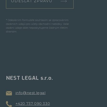
ODESLAT ZPRÁVU
* Odesláním formuláře souhlasím se zpracováním
osobních údajů pro účely obchodní nabídky. Vaše
osobní údaje dále neposkytujeme žádným třetím
stranám.
NEST LEGAL s.r.o.
info@nest.legal
+420 737 090 330