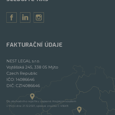
FAKTURAČNÍ ÚDAJE
NEST LEGAL s.r.o.
Vojtěšská 245, 338 05 Mýto
Czech Republic
IČO: 14086646
DIČ: CZ14086646
Do obchodního rejstříku zapsaná Krajským soudem
v Plzni dne 21.12.2021, spisová značka C 41649.