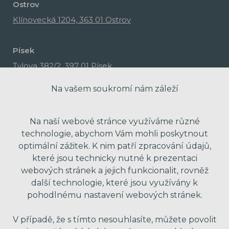
Ostrov
Klínovecká 1204, 363 01 Ostrov
Písek
Tylova 382/2, 397 01 Písek
Na vašem soukromí nám záleží
Na naší webové stránce využíváme různé
technologie, abychom Vám mohli poskytnout
optimální zážitek. K nim patří zpracování údajů,
které jsou technicky nutné k prezentaci
webových stránek a jejich funkcionalit, rovněž
další technologie, které jsou využívány k
pohodlnému nastavení webových stránek.
made with passion by Red Peppers
V případě, že s tímto nesouhlasíte, můžete povolit