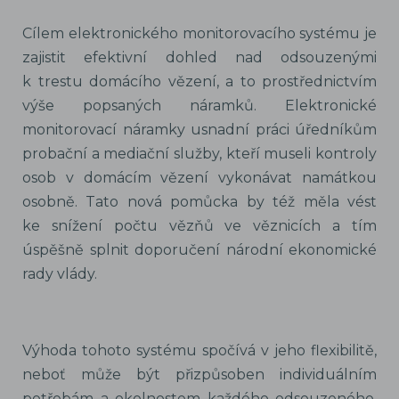
Cílem elektronického monitorovacího systému je
zajistit efektivní dohled nad odsouzenými
k trestu domácího vězení, a to prostřednictvím
výše popsaných náramků. Elektronické
monitorovací náramky usnadní práci úředníkům
probační a mediační služby, kteří museli kontroly
osob v domácím vězení vykonávat namátkou
osobně. Tato nová pomůcka by též měla vést
ke snížení počtu vězňů ve věznicích a tím
úspěšně splnit doporučení národní ekonomické
rady vlády.
Výhoda tohoto systému spočívá v jeho flexibilitě,
neboť může být přizpůsoben individuálním
potřebám a okolnostem každého odsouzeného.