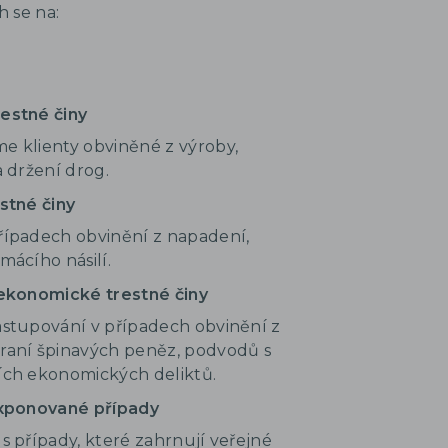
 se na:
estné činy
e klienty obviněné z výroby,
a držení drog.
stné činy
řípadech obvinění z napadení,
mácího násilí.
 ekonomické trestné činy
astupování v případech obvinění z
raní špinavých peněz, podvodů s
ích ekonomických deliktů.
exponované případy
s případy, které zahrnují veřejné