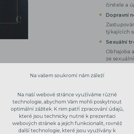
činitele a ú
Dopravní 
Zastupován
týkajících 
Sexuální tr
Obhajoba a
ze sexuáln
sexuálních 
Na vašem soukromí nám záleží
Majetkové 
Zahrnuje k
zpronevěru 
Na naší webové stránce využíváme různé
technologie, abychom Vám mohli poskytnout
Kybernetic
optimální zážitek. K nim patří zpracování údajů,
Obrana v p
které jsou technicky nutné k prezentaci
neoprávněn
webových stránek a jejich funkcionalit, rovněž
malware a d
další technologie, které jsou využívány k