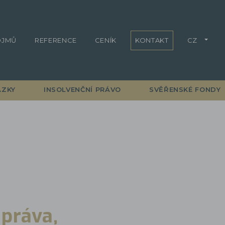
OJMŮ
REFERENCE
CENÍK
KONTAKT
CZ
ÁZKY
INSOLVENČNÍ PRÁVO
SVĚŘENSKÉ FONDY
 práva,