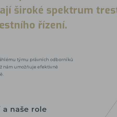
ají široké spektrum tre
restního řízení.
zsáhlému týmu právních odborníků
ož nám umožňuje efektivně
ě.
 a naše role