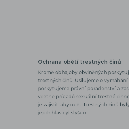
Ochrana obětí trestných činů
Kromě obhajoby obviněných poskytu
trestných činů. Usilujeme o vymáhání
poskytujeme právní poradenství a zast
včetně případů sexuální trestné činn
je zajistit, aby oběti trestných činů 
jejich hlas byl slyšen.