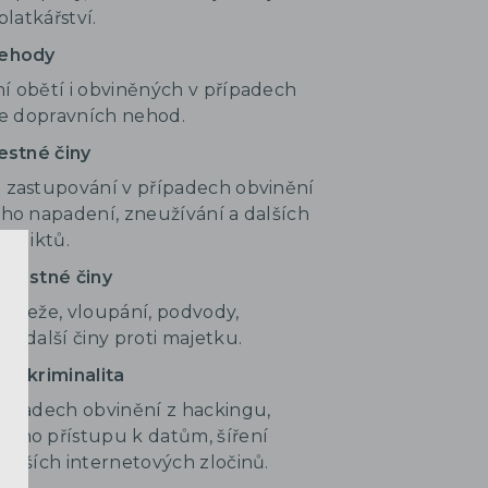
platkářství.
nehody
í obětí i obviněných v případech
se dopravních nehod.
estné činy
 zastupování v případech obvinění
ího napadení, zneužívání a dalších
deliktů.
trestné činy
rádeže, vloupání, podvody,
a další činy proti majetku.
ká kriminalita
řípadech obvinění z hackingu,
ého přístupu k datům, šíření
alších internetových zločinů.