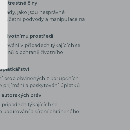
é trestné činy
řípady, jako jsou nesprávné
í, účetní podvody a manipulace na
ti životnímu prostředí
upování v případech týkajících se
ákonů o ochraně životního
úplatkářství
í osob obviněných z korupčních
ě přijímání a poskytování úplatků.
 autorských práv
 případech týkajících se
o kopírování a šíření chráněného