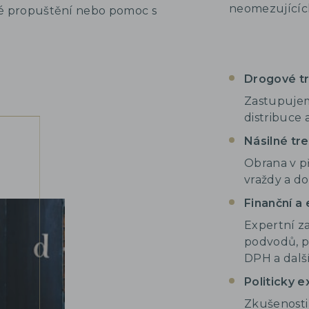
neomezujících
né propuštění nebo pomoc s
Drogové tr
Zastupujem
distribuce 
Násilné tre
Obrana v p
vraždy a do
Finanční a
Expertní z
podvodů, p
DPH a dalš
Politicky 
Zkušenosti 