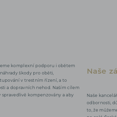
jeme komplexní podporu i obětem
Naše z
 náhrady škody pro oběti,
upování v trestním řízení, a to
osti a dopravních nehod. Naším cílem
byly spravedlivě kompenzovány a aby
Naše kancelář
odbornosti, d
to, že můžem