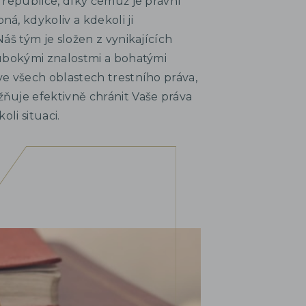
 republice, díky čemuž je právní
á, kdykoliv a kdekoli ji
áš tým je složen z vynikajících
ubokými znalostmi a bohatými
e všech oblastech trestního práva,
uje efektivně chránit Vaše práva
oli situaci.