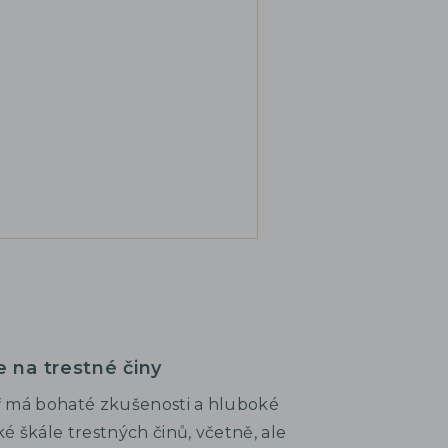
e na trestné činy
ř má bohaté zkušenosti a hluboké
oké škále trestných činů, včetně, ale