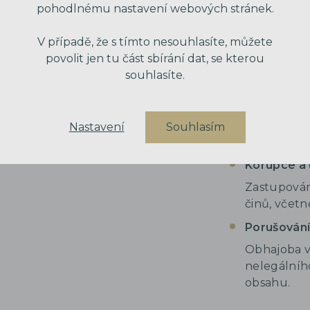
Hospodářsk
pohodlnému nastavení webových stránek.
Zahrnuje p
V případě, že s tímto nesouhlasíte, můžete
hospodařen
povolit jen tu část sbírání dat, se kterou
trhu.
souhlasíte.
Delikty pro
Právní zast
porušení z
Nastavení
Souhlasím
prostředí.
Korupce a 
Zastupován
činů, včetn
Porušování
Obhajoba v
nelegálníh
obsahu.