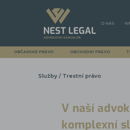
O NÁS
N
OBČANSKÉ PRÁVO
OBCHODNÍ PRÁVO
T
Služby / Trestní právo
V naší advok
komplexní sl