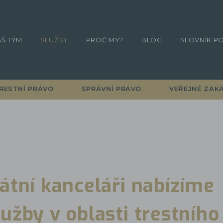
ÁŠ TÝM
SLUŽBY
PROČ MY?
BLOG
SLOVNÍK P
RESTNÍ PRÁVO
SPRÁVNÍ PRÁVO
VEŘEJNÉ ZAK
átní kanceláři nabízíme
užby v oblasti trestního