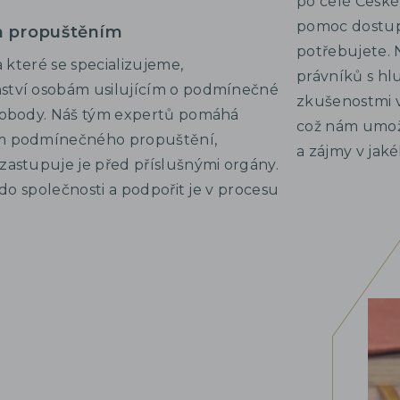
po celé České
pomoc dostupn
 propuštěním
potřebujete. N
 které se specializujeme,
právníků s hl
ství osobám usilujícím o podmínečné
zkušenostmi v
vobody. Náš tým expertů pomáhá
což nám umožň
em podmínečného propuštění,
a zájmy v jakék
astupuje je před příslušnými orgány.
do společnosti a podpořit je v procesu