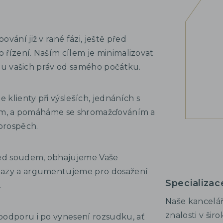
vání již v rané fázi, ještě před
o řízení. Naším cílem je minimalizovat
ranu vašich práv od samého počátku.
 klienty při výsleších, jednáních s
stvím, a pomáháme se shromažďováním a
prospěch.
ed soudem, obhajujeme Vaše
kazy a argumentujeme pro dosažení
Specializac
.
Naše kancelá
znalosti v šir
podporu i po vynesení rozsudku, ať