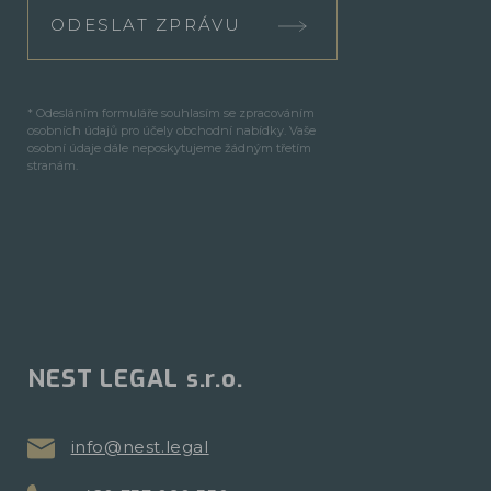
ODESLAT ZPRÁVU
* Odesláním formuláře souhlasím se zpracováním
osobních údajů pro účely obchodní nabídky. Vaše
osobní údaje dále neposkytujeme žádným třetím
stranám.
NEST LEGAL s.r.o.
info@nest.legal