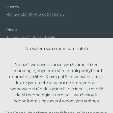
Ostrov
Klínovecká 1204, 363 01 Ostrov
Písek
Tylova 382/2, 397 01 Písek
Na vašem soukromí nám záleží
Na naší webové stránce využíváme různé
technologie, abychom Vám mohli poskytnout
optimální zážitek. K nim patří zpracování údajů,
které jsou technicky nutné k prezentaci
webových stránek a jejich funkcionalit, rovněž
další technologie, které jsou využívány k
pohodlnému nastavení webových stránek.
made with passion by Red Peppers