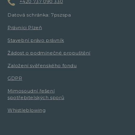
+420 737 090 330
Datová schránka: 7pszspa
Právníci Plzeň
Stavební právo právník
Žádost o podmínečné propuštění
Založení svěřenského fondu
GDPR
Mimosoudní řešení
spotřebitelských sporů
Whistleblowing