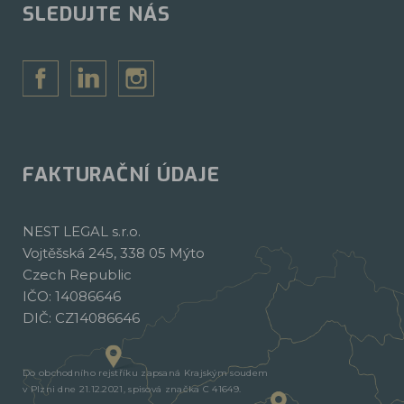
SLEDUJTE NÁS
FAKTURAČNÍ ÚDAJE
NEST LEGAL s.r.o.
Vojtěšská 245, 338 05 Mýto
Czech Republic
IČO: 14086646
DIČ: CZ14086646
Do obchodního rejstříku zapsaná Krajským soudem
v Plzni dne 21.12.2021, spisová značka C 41649.