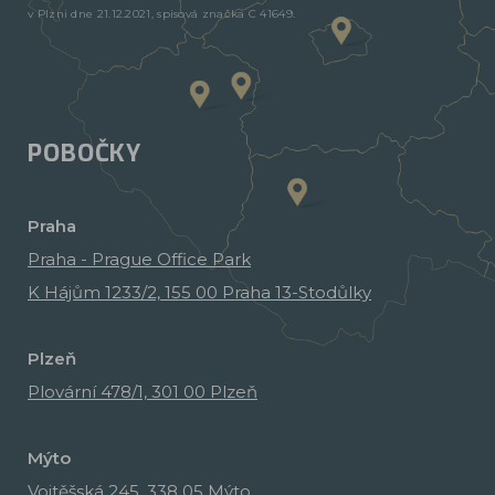
v Plzni dne 21.12.2021, spisová značka C 41649.
POBOČKY
Praha
Praha - Prague Office Park
K Hájům 1233/2, 155 00 Praha 13-Stodůlky
Plzeň
Plovární 478/1, 301 00 Plzeň
Mýto
Vojtěšská 245, 338 05 Mýto