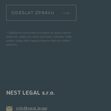
ODESLAT ZPRÁVU
* Odesláním formuláře souhlasím se zpracováním
osobních údajů pro účely obchodní nabídky. Vaše
osobní údaje dále neposkytujeme žádným třetím
stranám.
NEST LEGAL s.r.o.
info@nest.legal