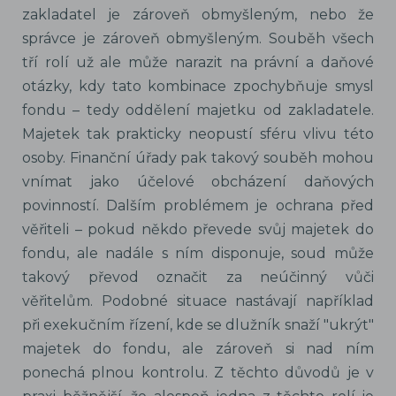
zakladatel je zároveň obmyšleným, nebo že
správce je zároveň obmyšleným. Souběh všech
tří rolí už ale může narazit na právní a daňové
otázky, kdy tato kombinace zpochybňuje smysl
fondu – tedy oddělení majetku od zakladatele.
Majetek tak prakticky neopustí sféru vlivu této
osoby. Finanční úřady pak takový souběh mohou
vnímat jako účelové obcházení daňových
povinností. Dalším problémem je ochrana před
věřiteli – pokud někdo převede svůj majetek do
fondu, ale nadále s ním disponuje, soud může
takový převod označit za neúčinný vůči
věřitelům. Podobné situace nastávají například
při exekučním řízení, kde se dlužník snaží "ukrýt"
majetek do fondu, ale zároveň si nad ním
ponechá plnou kontrolu. Z těchto důvodů je v