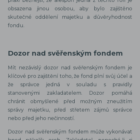
praxi běžnější, že alespoň jedna z těchto rolí je
obsazena jinou osobou, aby bylo zajištěno
skutečné oddělení majetku a důvěryhodnost
fondu.
Dozor nad svěřenským fondem
Mít nezávislý dozor nad svěřenským fondem je
klíčové pro zajištění toho, že fond plní svůj účel a
že správce jedná v souladu s pravidly
stanovenými zakladatelem. Dozor pomáhá
chránit obmyšlené před možným zneužitím
správy majetku, před střetem zájmů správce
nebo před jeho nečinností.
Dozor nad svěřenským fondem může vykonávat