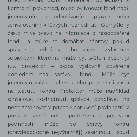
hned několik osob. Zakladatel, ponechá-li si
kontrolní pravomoci, může ovlivňovat fond např.
jmenováním a odvoláváním správce nebo
schvalováním klíčových rozhodnutí. Obmyšlený
často mívá právo na informace o hospodaření
fondu a může se domáhat nápravy, pokud
správce nejedná v jeho zájmu. Zvláštním
subjektem, kterému může být svěřen dozor, je
tzv. protektor – osoba výslovně pověřená
dohledem nad správou fondu. Může být
jmenován zakladatelem a jeho pravomoci závisí
na statutu fondu. Protektor může například
schvalovat rozhodnutí správce, odvolávat ho
nebo zasahovat v případě porušení povinností. V
případě sporů nebo podezření z porušení
povinností může do správy fondu
(pravděpodobně nejvýrazněji) zasáhnout i soud