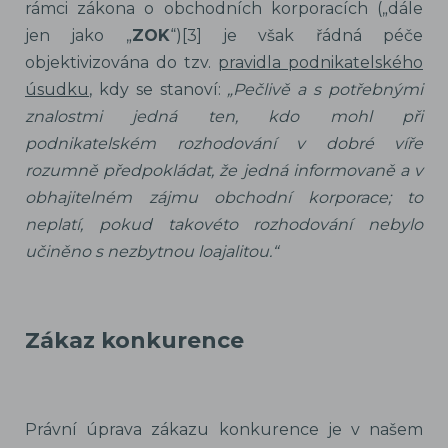
rámci zákona o obchodních korporacích („dále
jen jako „
ZOK
“)[3] je však řádná péče
objektivizována do tzv.
pravidla podnikatelského
úsudku
, kdy se stanoví:
„Pečlivě a s potřebnými
znalostmi jedná ten, kdo mohl při
podnikatelském rozhodování v dobré víře
rozumně předpokládat, že jedná informovaně a v
obhajitelném zájmu obchodní korporace; to
neplatí, pokud takovéto rozhodování nebylo
učiněno s nezbytnou loajalitou.“
Zákaz konkurence
Právní úprava zákazu konkurence je v našem