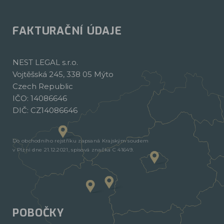
FAKTURAČNÍ ÚDAJE
NEST LEGAL s.r.o.
Vojtěšská 245, 338 05 Mýto
Czech Republic
IČO: 14086646
DIČ: CZ14086646
Do obchodního rejstříku zapsaná Krajským soudem
v Plzni dne 21.12.2021, spisová značka C 41649.
POBOČKY