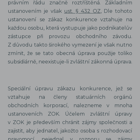
právním řádu značně roztříštěná. Základním
ustanovením je však
ust. § 432 OZ
, Dle tohoto
ustanovení se zákaz konkurence vztahuje na
každou osobu, která vystupuje jako podnikatelův
zástupce při provozu obchodního závodu.
Z důvodu takto širokého vymezení je však nutno
zmínit, že se tato obecná úprava použije toliko
subsidiárně, neexistuje-li zvláštní zákonná úprava.
Speciální úpravu zákazu konkurence, jež se
vztahuje na členy statuárních orgánů
obchodních korporací, nalezneme v mnoha
ustanoveních ZOK. Účelem zvláštní úpravy
v ZOK je především chránit zájmy společnosti a
zajistit, aby jednatel, jakožto osoba s rozhodovací
pravomocí, nejednal v rozporu se zájmy