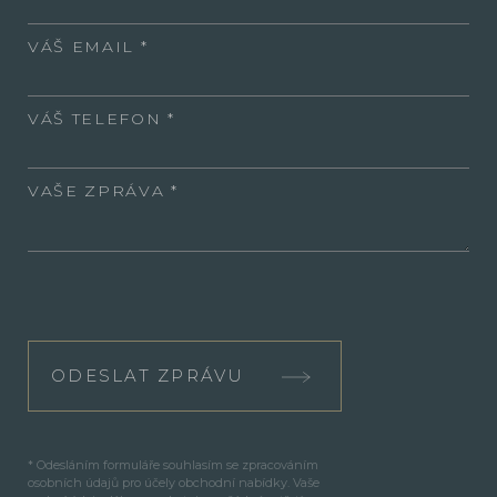
VÁŠ EMAIL
VÁŠ TELEFON
VAŠE ZPRÁVA
ODESLAT ZPRÁVU
* Odesláním formuláře souhlasím se zpracováním
osobních údajů pro účely obchodní nabídky. Vaše