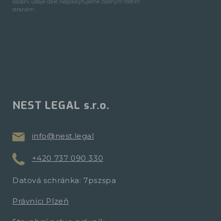
osobní údaje dále neposkytujeme žádným třetím
stranám.
NEST LEGAL s.r.o.
info@nest.legal
+420 737 090 330
Datová schránka: 7pszspa
Právníci Plzeň