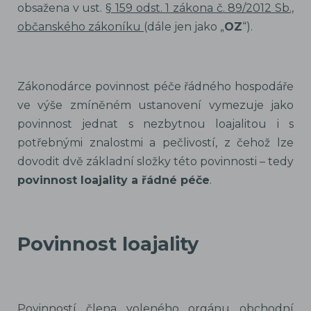
obsažena v ust.
§ 159 odst. 1 zákona č. 89/2012 Sb.,
občanského zákoníku
(dále jen jako „
OZ
“).
Zákonodárce povinnost péče řádného hospodáře
ve výše zmíněném ustanovení vymezuje jako
povinnost jednat s nezbytnou loajalitou i s
potřebnými znalostmi a pečlivostí, z čehož lze
dovodit dvě základní složky této povinnosti – tedy
povinnost loajality a řádné péče
.
Povinnost loajality
Povinností člena voleného orgánu obchodní