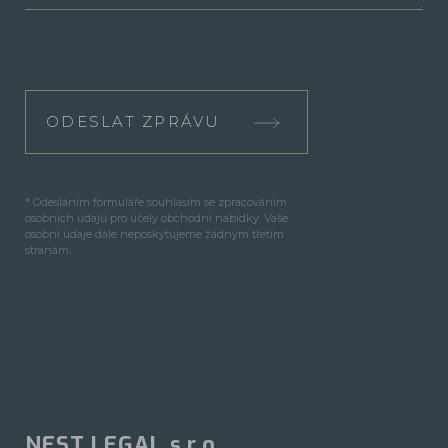
ODESLAT ZPRÁVU
* Odesláním formuláře souhlasím se zpracováním
osobních údajů pro účely obchodní nabídky. Vaše
osobní údaje dále neposkytujeme žádným třetím
stranám.
NEST LEGAL s.r.o.