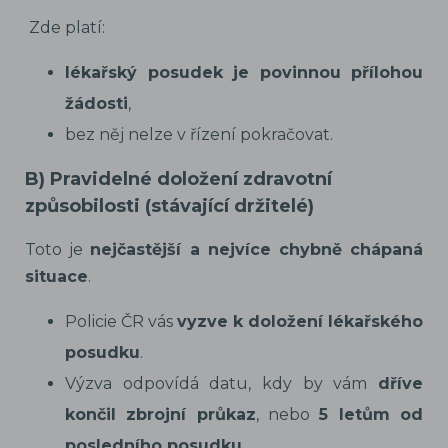
Zde platí:
lékařský posudek je povinnou přílohou
žádosti
,
bez něj nelze v řízení pokračovat.
B) Pravidelné doložení zdravotní
způsobilosti (stávající držitelé)
Toto je
nejčastější a nejvíce chybně chápaná
situace
.
Policie ČR vás
vyzve k doložení lékařského
posudku
.
Výzva odpovídá datu, kdy by vám
dříve
končil zbrojní průkaz
, nebo
5 letům od
posledního posudku
.