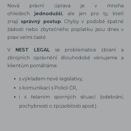
Nová právní úprava je v mnoha
ohledech
jednodušší
, ale jen pro ty, kteří
znají
správný postup
. Chyby v podobě špatné
žádosti nebo zbytečného poplatku jsou dnes v
praxi velmi časté.
V
NEST LEGAL
se problematice zbraní a
zbrojních oprávnění dlouhodobě věnujeme a
klientům pomáháme:
s výkladem nové legislativy,
s komunikací s Policií ČR,
i s řešením sporných situací (odebrání,
pochybnosti o způsobilosti apod.).