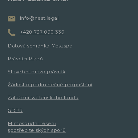
info@nest.legal
+420 737 090 330
Datová schránka: 7pszspa
Právníci Plzeň
Stavební právo právník
Žádost o podmínečné propuštění
Založení svěřenského fondu
GDPR
Mimosoudní řešení
spotřebitelských sporů