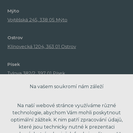
Mýto
Vojtěšská 245, 338 05 Mýto
Ostrov
Klínovecká 1204, 363 01 Ostrov
Písek
Tylova 382/2, 397 01 Písek
Na vašem soukromí nám záleží
Na naší webové stránce využíváme různé
technologie, abychom Vám mohli poskytnout
optimální zážitek. K nim patří zpracování údajů,
které jsou technicky nutné k prezentaci