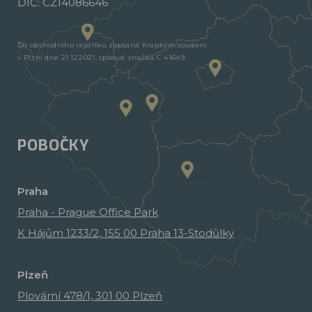
DIČ: CZ14086646
Do obchodního rejstříku zapsaná Krajským soudem
v Plzni dne 21.12.2021, spisová značka C 41649.
POBOČKY
Praha
Praha - Prague Office Park
K Hájům 1233/2, 155 00 Praha 13-Stodůlky
Plzeň
Plovární 478/1, 301 00 Plzeň