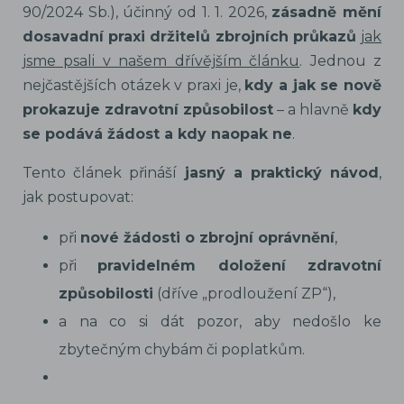
90/2024 Sb.), účinný od 1. 1. 2026,
zásadně mění
dosavadní praxi držitelů zbrojních průkazů
jak
jsme psali v našem dřívějším článku
. Jednou z
nejčastějších otázek v praxi je,
kdy a jak se nově
prokazuje zdravotní způsobilost
– a hlavně
kdy
se podává žádost a kdy naopak ne
.
Tento článek přináší
jasný a praktický návod
,
jak postupovat:
při
nové žádosti o zbrojní oprávnění
,
při
pravidelném doložení zdravotní
způsobilosti
(dříve „prodloužení ZP“),
a na co si dát pozor, aby nedošlo ke
zbytečným chybám či poplatkům.