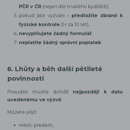
PČR v ČR
(nejen dle trvalého bydliště),
pokud jste vyzváni –
předložíte zbraně k
fyzické kontrole
(1× za 10 let),
nevyplňujete žádný formulář
,
neplatíte žádný správní poplatek
.
6. Lhůty a běh další pětileté
povinnosti
Posudek musíte doložit
nejpozději k datu
uvedenému ve výzvě
.
Můžete přijít:
měsíc předem,