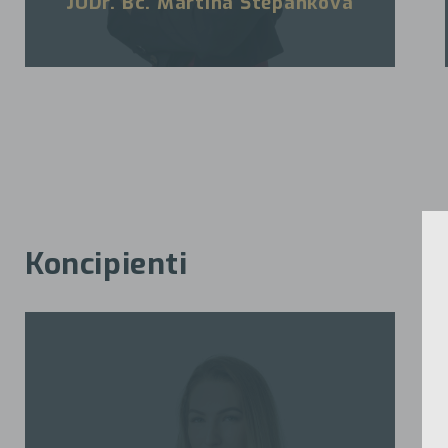
JUDr. Bc. Martina Štěpánková
Koncipienti