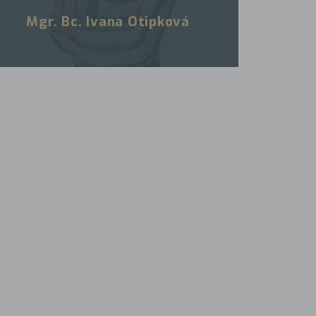
Mgr. Bc. Ivana Otipková