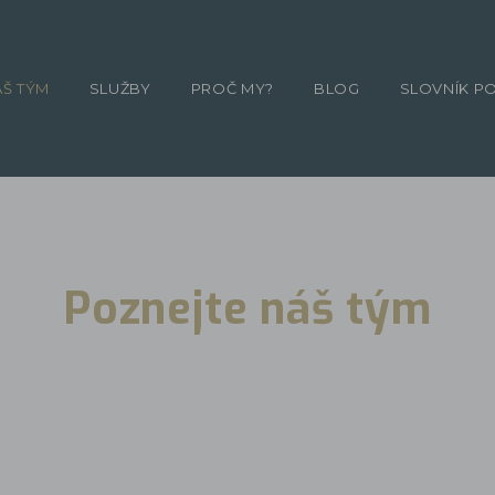
ÁŠ TÝM
SLUŽBY
PROČ MY?
BLOG
SLOVNÍK P
Poznejte náš tým