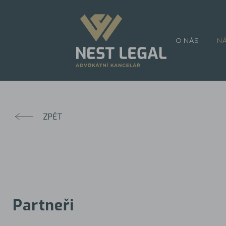
O NÁS
N
ZPĚT
Partneři