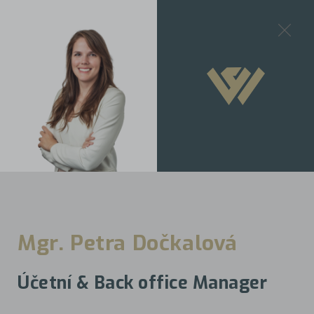
MENU
ZPĚT
Poznejte náš tým
Mgr. Petra Dočkalová
Partneři
Účetní & Back office Manager