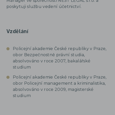
Manager ve společnosti NEST LEGAL s.r.o. a
JUDr. Mgr. Milan Dočkal
poskytuji službu vedení účetnictví.
zobrazit detail
Vzdělání
Policejní akademie České republiky v Praze,
obor Bezpečnostně právní studia,
absolvováno v roce 2007, bakalářské
studium
Policejní akademie České republiky v Praze,
obor Policejní management a kriminalistika,
absolvováno v roce 2009, magisterské
studium