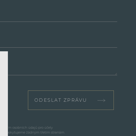
ODESLAT ZPRÁVU
cováním osobních údajů pro účely
e neposkytujeme žádným třetím stranám.