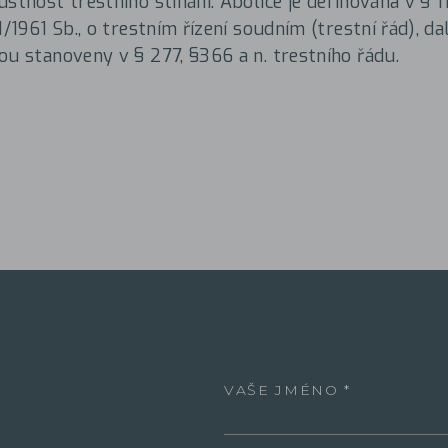
stnost trestního stíhání. Abolice je definována v § 11
1/1961 Sb., o trestním řízení soudním (trestní řád), da
ou stanoveny v § 277, §366 a n. trestního řádu.
VAŠE JMÉNO