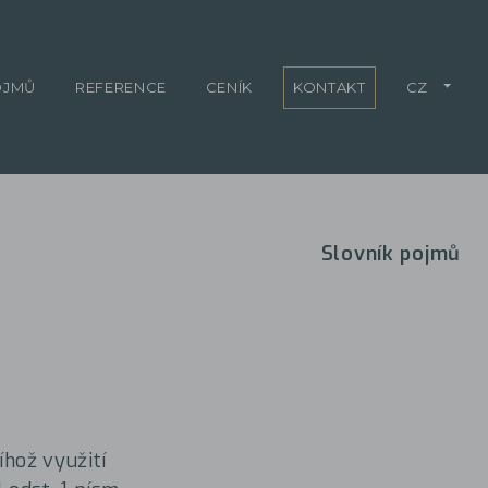
OJMŮ
REFERENCE
CENÍK
KONTAKT
CZ
Slovník pojmů
íhož využití