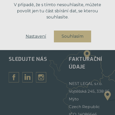
V případě, že s tímto nesouhlasíte, můžete
povolit jen tu část sbírání dat, se kterou
souhlasíte.
Nastavení
Souhlasím
SLEDUJTE NÁS
FAKTURAČNÍ
ÚDAJE
NEST LEGAL s.r.o.
Vojtěšská 245, 338 05
Mýto
Czech Republic
IČO: 14086646