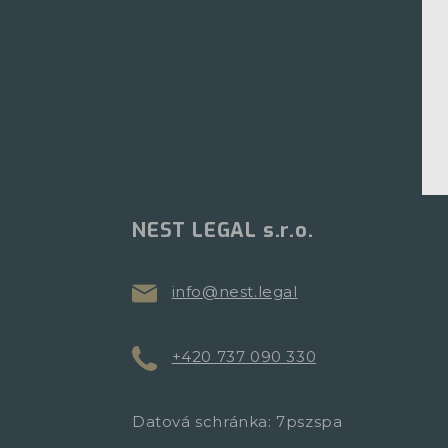
NEST LEGAL s.r.o.
info@nest.legal
+420 737 090 330
Datová schránka: 7pszspa