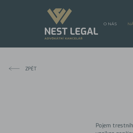
O NÁS
N
ZPĚT
Pojem trestního