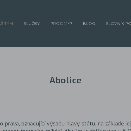
ÁŠ TÝM
SLUŽBY
PROČ MY?
BLOG
SLOVNÍK P
Abolice
 práva, označující výsadu hlavy státu, na základě jej