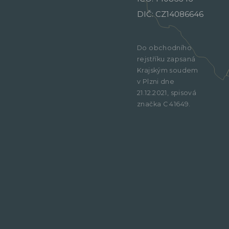
DIČ: CZ14086646
Do obchodního
rejstříku zapsaná
Krajským soudem
v Plzni dne
21.12.2021, spisová
značka C 41649.