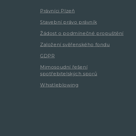
Právníci Plzeň
Stavební právo právník
Žádost o podmínečné propuštění
Založení svěřenského fondu
GDPR
Mimosoudní řešení
spotřebitelských sporů
Whistleblowing