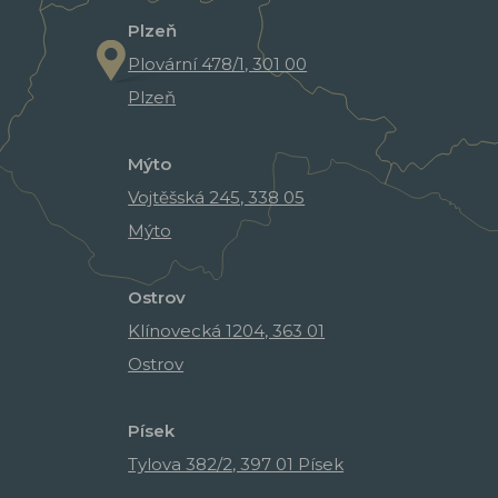
Plzeň
Plovární 478/1, 301 00
Plzeň
Mýto
Vojtěšská 245, 338 05
Mýto
Ostrov
Klínovecká 1204, 363 01
Ostrov
Písek
Tylova 382/2, 397 01 Písek