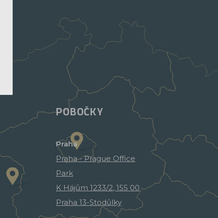
POBOČKY
Praha
Praha - Prague Office
Park
K Hájům 1233/2, 155 00
Praha 13-Stodůlky