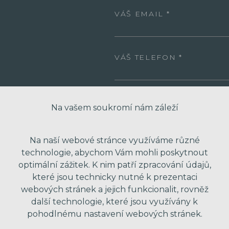
VÁŠ EMAIL
VÁŠ TELEFON
VAŠE ZPRÁVA
Na vašem soukromí nám záleží
Na naší webové stránce využíváme různé
technologie, abychom Vám mohli poskytnout
optimální zážitek. K nim patří zpracování údajů,
které jsou technicky nutné k prezentaci
webových stránek a jejich funkcionalit, rovněž
další technologie, které jsou využívány k
pohodlnému nastavení webových stránek.
* Odesláním formuláře souhlasím se zpra
obchodní nabídky. Vaše osobní údaje dál