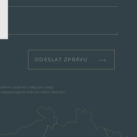
ODESLAT ZPRÁVU
cováním osobních údajů pro účely
e neposkytujeme žádným třetím stranám.