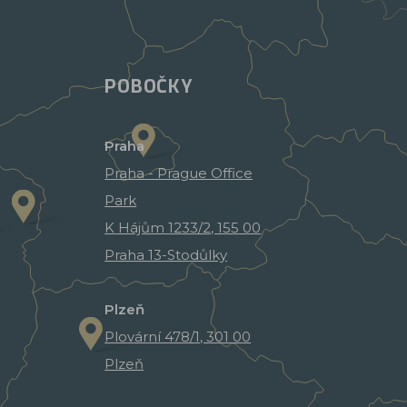
POBOČKY
Praha
Praha - Prague Office
Park
K Hájům 1233/2, 155 00
Praha 13-Stodůlky
Plzeň
Plovární 478/1, 301 00
Plzeň