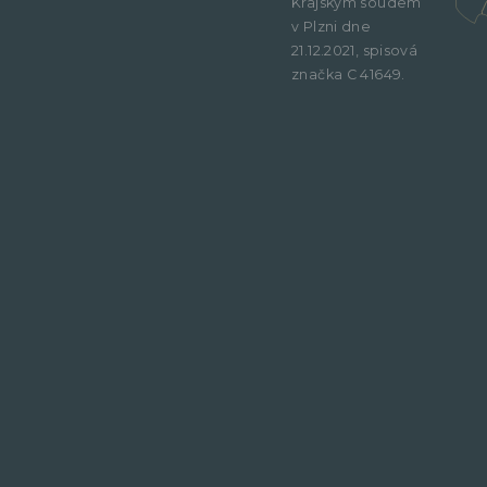
Krajským soudem
v Plzni dne
21.12.2021, spisová
značka C 41649.