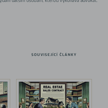
vydání dalším osobám, kterou vykonává advokát.
SOUVISEJÍCÍ ČLÁNKY