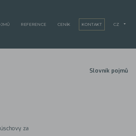
OJMŮ
REFERENCE
CENÍK
KONTAKT
CZ
Slovník pojmů
o úschovy za