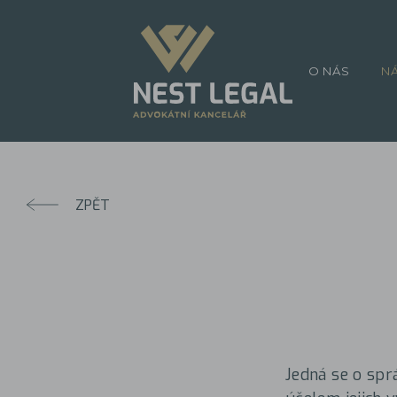
O NÁS
N
ZPĚT
Jedná se o spr