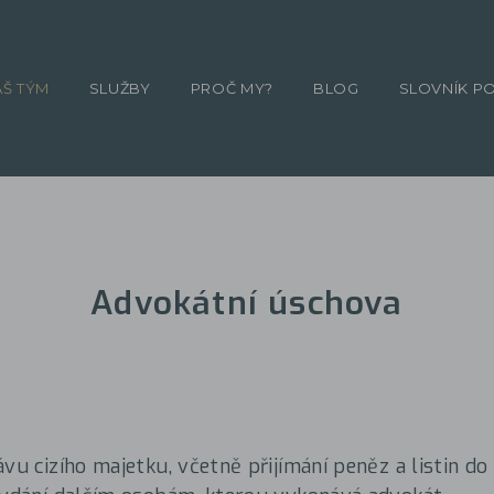
ÁŠ TÝM
SLUŽBY
PROČ MY?
BLOG
SLOVNÍK P
Advokátní úschova
ávu cizího majetku, včetně přijímání peněz a listin d