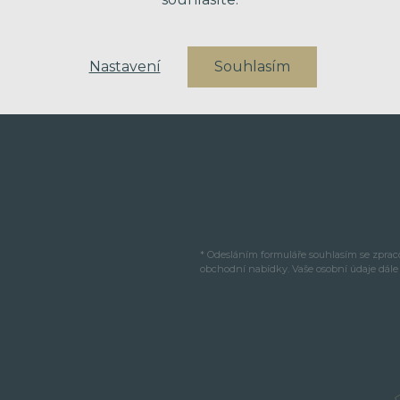
VAŠE ZPRÁVA
Nastavení
Souhlasím
* Odesláním formuláře souhlasím se zpra
obchodní nabídky. Vaše osobní údaje dál