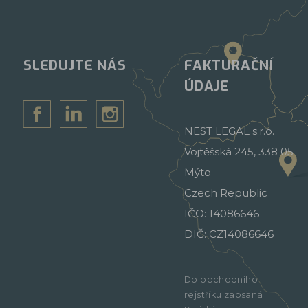
SLEDUJTE NÁS
FAKTURAČNÍ
ÚDAJE
NEST LEGAL s.r.o.
Vojtěšská 245, 338 05
Mýto
Czech Republic
IČO: 14086646
DIČ: CZ14086646
Do obchodního
rejstříku zapsaná