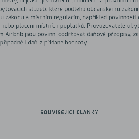
 hosty, nejčastěji v bytech či domech. Z právního hle
bytovacích služeb, které podléhá občanskému zákoní
 zákonu a místním regulacím, například povinnosti 
 nebo placení místních poplatků. Provozovatelé uby
m Airbnb jsou povinni dodržovat daňové předpisy, z
 případně i daň z přidané hodnoty.
SOUVISEJÍCÍ ČLÁNKY