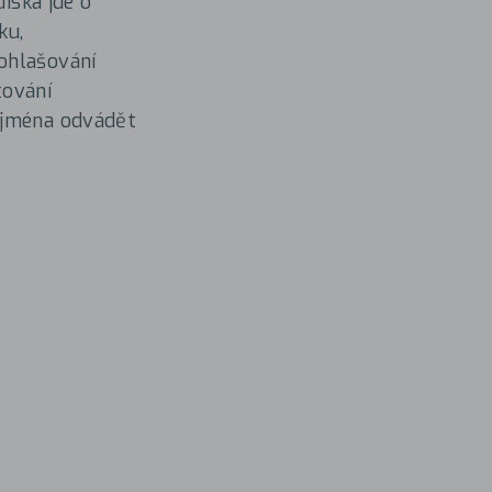
diska jde o
ku,
ohlašování
tování
ejména odvádět