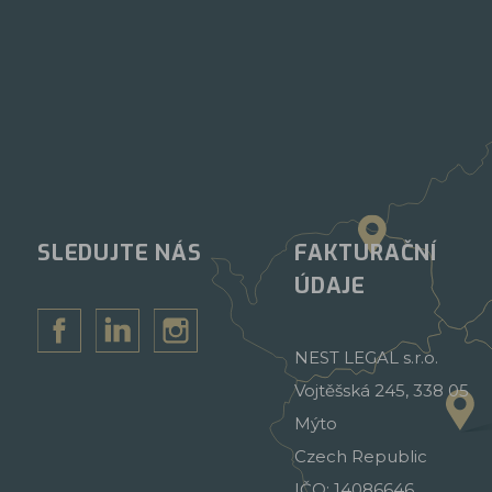
SLEDUJTE NÁS
FAKTURAČNÍ
ÚDAJE
NEST LEGAL s.r.o.
Vojtěšská 245, 338 05
Mýto
Czech Republic
IČO: 14086646