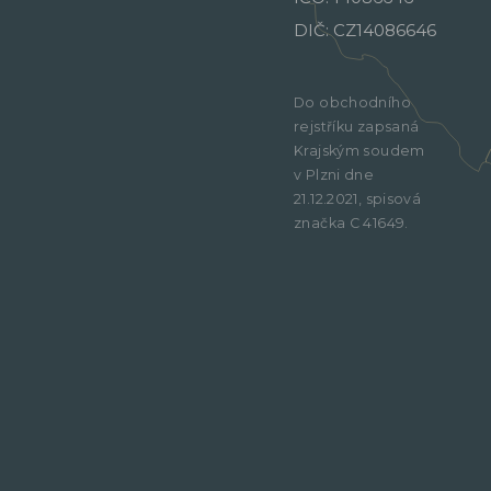
DIČ: CZ14086646
Do obchodního
rejstříku zapsaná
Krajským soudem
v Plzni dne
21.12.2021, spisová
značka C 41649.