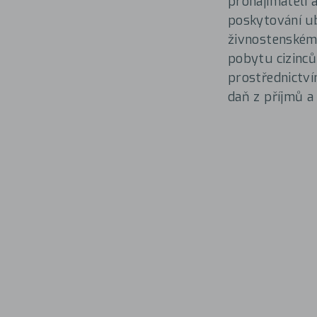
pronajímateli a
poskytování u
živnostenskému
pobytu cizinců
prostřednictví
daň z příjmů a