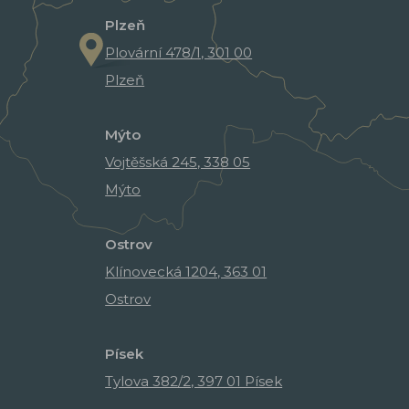
Plzeň
Plovární 478/1, 301 00
Plzeň
Mýto
Vojtěšská 245, 338 05
Mýto
Ostrov
Klínovecká 1204, 363 01
Ostrov
Písek
Tylova 382/2, 397 01 Písek