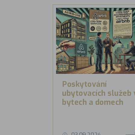
Poskytování
ubytovacích služeb 
bytech a domech