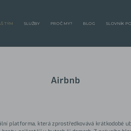
ÁŠ TÝM
SLUŽBY
PROČ MY?
BLOG
SLOVNÍK P
Airbnb
tální platforma, která zprostředkovává krátkodobé u