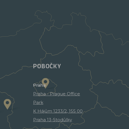
POBOČKY
Praha
Praha - Prague Office
Park
K Hájům 1233/2, 155 00
Praha 13-Stodůlky