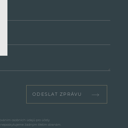
ODESLAT ZPRÁVU
cováním osobních údajů pro účely
e neposkytujeme žádným třetím stranám.