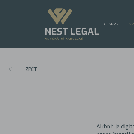
O NÁS
N
ZPĚT
Airbnb je digi