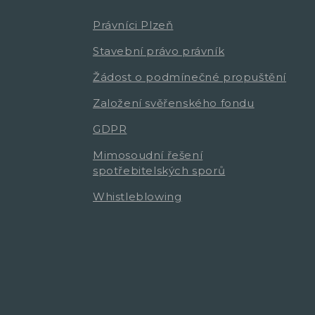
Právníci Plzeň
Stavební právo právník
Žádost o podmínečné propuštění
Založení svěřenského fondu
GDPR
Mimosoudní řešení
spotřebitelských sporů
Whistleblowing