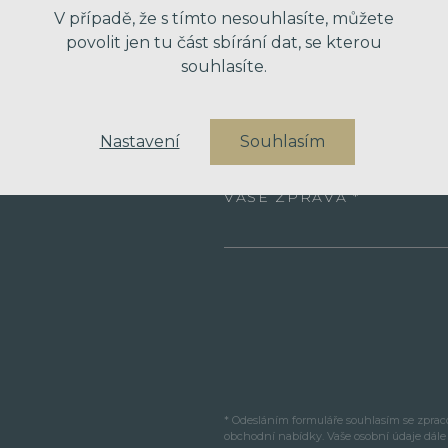
V případě, že s tímto nesouhlasíte, můžete
VÁŠ EMAIL
povolit jen tu část sbírání dat, se kterou
souhlasíte.
VÁŠ TELEFON
Nastavení
Souhlasím
VAŠE ZPRÁVA
* Odesláním formuláře souhlasím se zpra
obchodní nabídky. Vaše osobní údaje dál