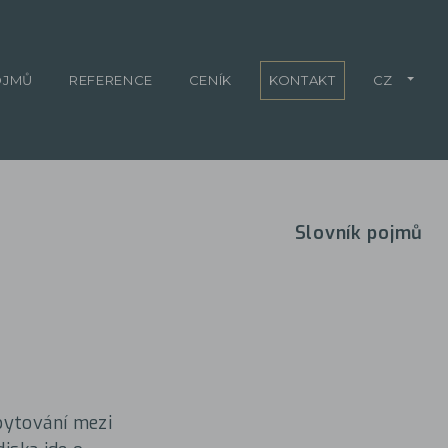
OJMŮ
REFERENCE
CENÍK
KONTAKT
CZ
Slovník pojmů
bytování mezi