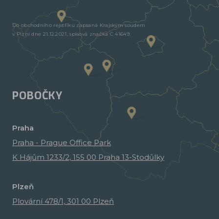
Do obchodního rejstříku zapsaná Krajským soudem
v Plzni dne 21.12.2021, spisová značka C 41649.
POBOČKY
Praha
Praha - Prague Office Park
K Hájům 1233/2, 155 00 Praha 13-Stodůlky
Plzeň
Plovární 478/1, 301 00 Plzeň