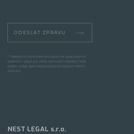
ODESLAT ZPRÁVU
* Odesláním formuláře souhlasím se zpracováním
osobních údajů pro účely obchodní nabídky. Vaše
osobní údaje dále neposkytujeme žádným třetím
stranám.
NEST LEGAL s.r.o.