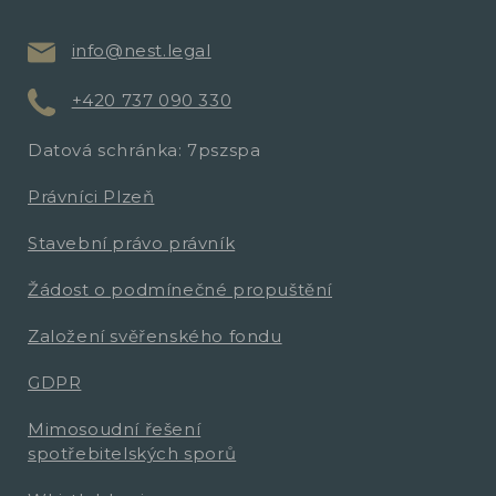
info@nest.legal
+420 737 090 330
Datová schránka: 7pszspa
Právníci Plzeň
Stavební právo právník
Žádost o podmínečné propuštění
Založení svěřenského fondu
GDPR
Mimosoudní řešení
spotřebitelských sporů