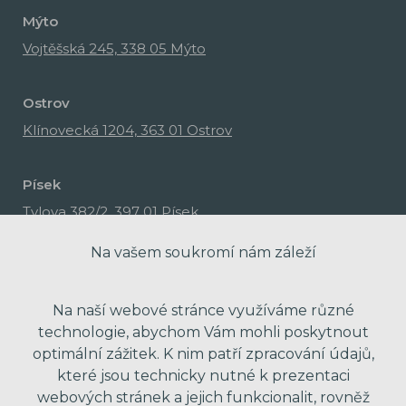
Mýto
Vojtěšská 245, 338 05 Mýto
Ostrov
Klínovecká 1204, 363 01 Ostrov
Písek
Tylova 382/2, 397 01 Písek
Na vašem soukromí nám záleží
Na naší webové stránce využíváme různé
technologie, abychom Vám mohli poskytnout
optimální zážitek. K nim patří zpracování údajů,
které jsou technicky nutné k prezentaci
webových stránek a jejich funkcionalit, rovněž