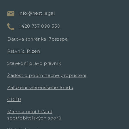
info@nest.legal
+420 737 090 330
Datová schránka: 7pszspa
Právníci Plzeň
Stavební právo právník
Žádost o podmínečné propuštění
Založení svěřenského fondu
GDPR
Mimosoudní řešení
spotřebitelských sporů