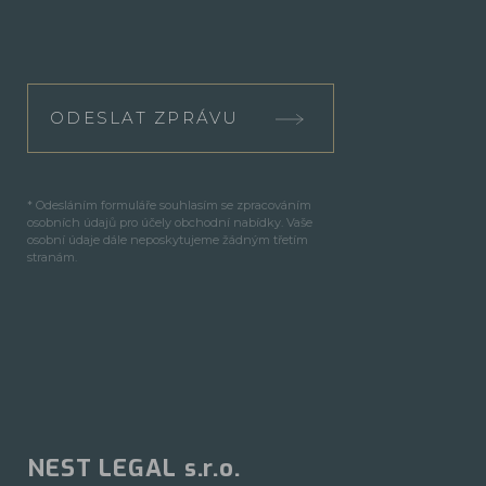
ODESLAT ZPRÁVU
* Odesláním formuláře souhlasím se zpracováním
osobních údajů pro účely obchodní nabídky. Vaše
osobní údaje dále neposkytujeme žádným třetím
stranám.
NEST LEGAL s.r.o.