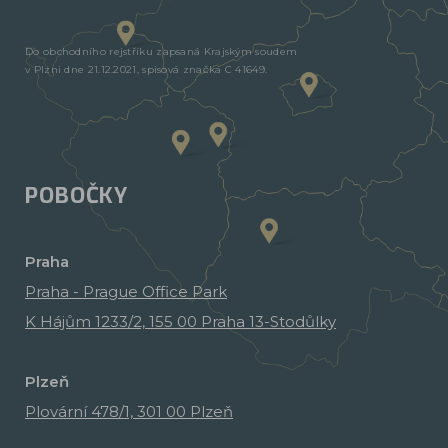
Do obchodního rejstříku zapsaná Krajským soudem
v Plzni dne 21.12.2021, spisová značka C 41649.
POBOČKY
Praha
Praha - Prague Office Park
K Hájům 1233/2, 155 00 Praha 13-Stodůlky
Plzeň
Plovární 478/1, 301 00 Plzeň