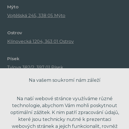
Mýto
Vojtěšská 245, 338 05 Mýto
Ostrov
Klínovecká 1204, 363 01 Ostrov
Písek
Tylova 382/2, 397 01 Písek
Na vašem soukromí nám záleží
Na naší webové stránce využíváme různé
technologie, abychom Vám mohli poskytnout
optimální zážitek. K nim patří zpracování údajů,
které jsou technicky nutné k prezentaci
webových stránek a jejich funkcionalit, rovněž