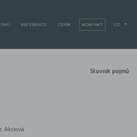
OJMŮ
REFERENCE
CENÍK
KONTAKT
CZ
Slovník pojmů
e. Akciová