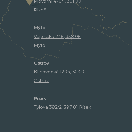
Plovární 478/1, 301 00
Plzeň
Mýto
Vojtěšská 245, 338 05
Mýto
Ostrov
Klínovecká 1204, 363 01
Ostrov
Písek
Tylova 382/2, 397 01 Písek