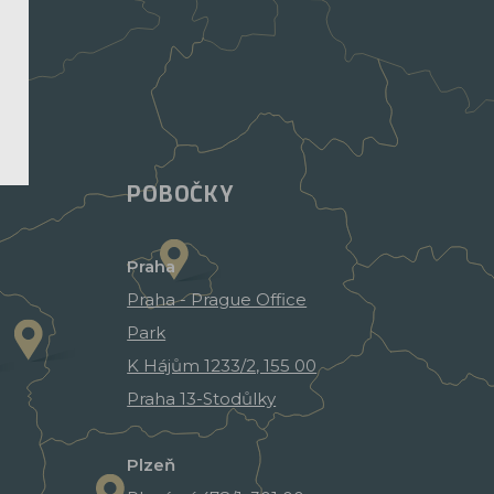
POBOČKY
Praha
Praha - Prague Office
Park
K Hájům 1233/2, 155 00
Praha 13-Stodůlky
Plzeň