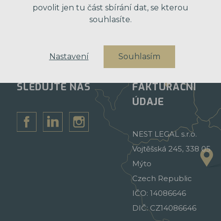
povolit jen tu část sbírání dat, se kterou
souhlasíte.
Nastavení
Souhlasím
SLEDUJTE NÁS
FAKTURAČNÍ
ÚDAJE
NEST LEGAL s.r.o.
Vojtěšská 245, 338 05
Mýto
Czech Republic
IČO: 14086646
DIČ: CZ14086646