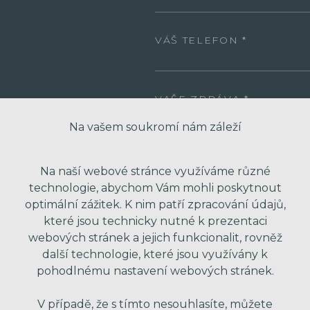
VÁŠ TELEFON
VAŠE ZPRÁVA
Na vašem soukromí nám záleží
Na naší webové stránce využíváme různé
technologie, abychom Vám mohli poskytnout
optimální zážitek. K nim patří zpracování údajů,
které jsou technicky nutné k prezentaci
webových stránek a jejich funkcionalit, rovněž
další technologie, které jsou využívány k
* Odesláním formuláře souhlasím se zpra
obchodní nabídky. Vaše osobní údaje dál
pohodlnému nastavení webových stránek.
V případě, že s tímto nesouhlasíte, můžete