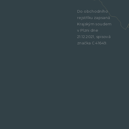
Do obchodního
rejstříku zapsaná
Krajským soudem
v Plzni dne
21.12.2021, spisová
značka C 41649.