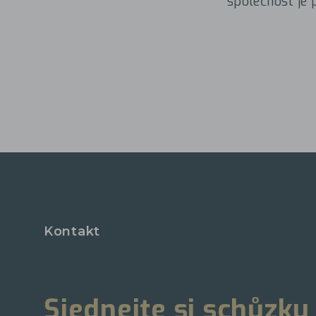
společnost je 
Kontakt
Sjednejte si schůzku