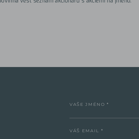
povinna vést seznam akcionářů s akciemi na jméno.
VAŠE JMÉNO
VÁŠ EMAIL