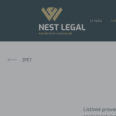
O NÁS
N
ZPĚT
Listinné prove