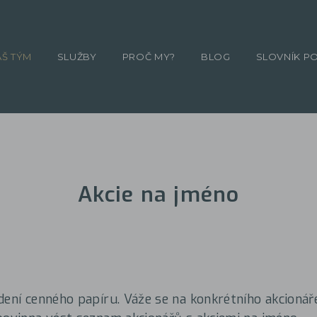
ÁŠ TÝM
SLUŽBY
PROČ MY?
BLOG
SLOVNÍK P
Akcie na jméno
dení cenného papíru. Váže se na konkrétního akcionář