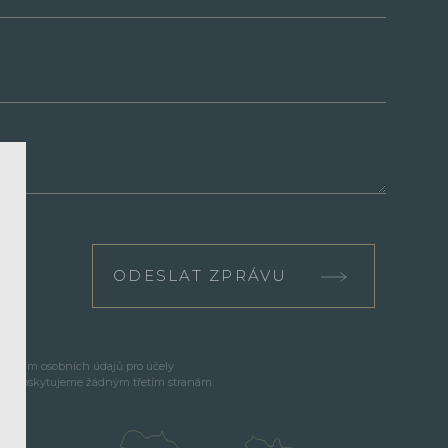
ODESLAT ZPRÁVU
cováním osobních údajů pro účely
e neposkytujeme žádným třetím stranám.