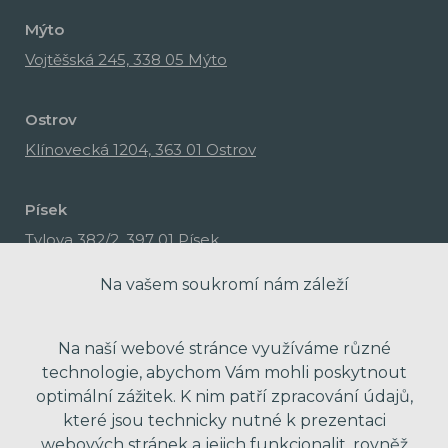
Mýto
Vojtěšská 245, 338 05 Mýto
Ostrov
Klínovecká 1204, 363 01 Ostrov
Písek
Tylova 382/2, 397 01 Písek
Na vašem soukromí nám záleží
Na naší webové stránce využíváme různé
technologie, abychom Vám mohli poskytnout
optimální zážitek. K nim patří zpracování údajů,
které jsou technicky nutné k prezentaci
webových stránek a jejich funkcionalit, rovněž