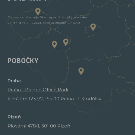
Do obchodního rejstříku zapsaná Krajským soudem
v Plzni dne 21.12.2021, spisová značka C 41649.
POBOČKY
Praha
Praha - Prague Office Park
K Hájům 1233/2, 155 00 Praha 13-Stodůlky
Plzeň
Plovární 478/1, 301 00 Plzeň