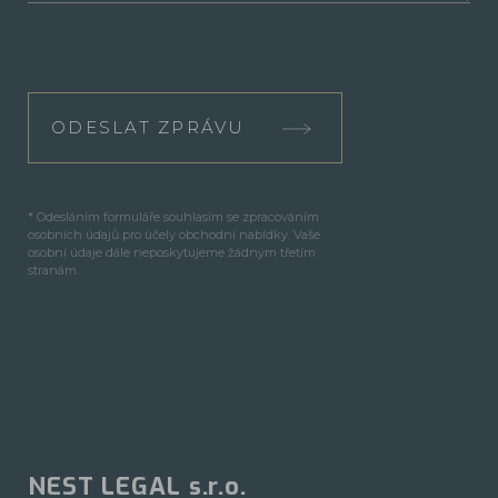
ODESLAT ZPRÁVU
* Odesláním formuláře souhlasím se zpracováním
osobních údajů pro účely obchodní nabídky. Vaše
osobní údaje dále neposkytujeme žádným třetím
stranám.
NEST LEGAL s.r.o.