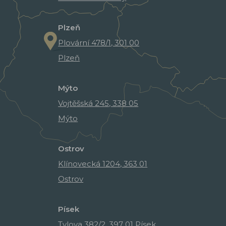
Plzeň
Plovární 478/1, 301 00
Plzeň
Mýto
Vojtěšská 245, 338 05
Mýto
Ostrov
Klínovecká 1204, 363 01
Ostrov
Písek
Tylova 382/2, 397 01 Písek