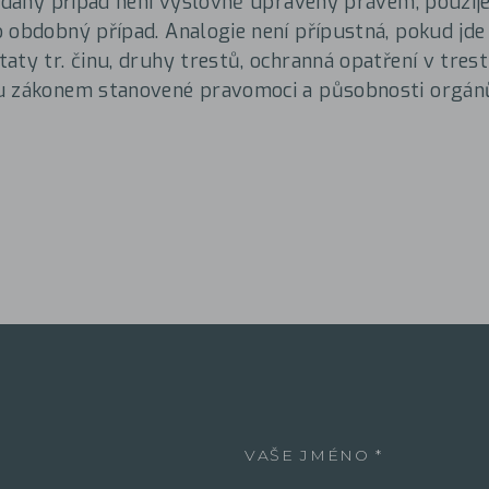
e daný případ není výslovně upravený právem, použi
 obdobný případ. Analogie není přípustná, pokud jd
aty tr. činu, druhy trestů, ochranná opatření v tres
u zákonem stanovené pravomoci a působnosti orgánů
VAŠE JMÉNO