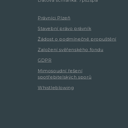
Datová schránka: 7pszspa
Právníci Plzeň
Stavební právo právník
Žádost o podmínečné propuštění
Založení svěřenského fondu
GDPR
Mimosoudní řešení
spotřebitelských sporů
Whistleblowing