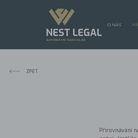
O NÁS
N
ZPĚT
Přirovnávání n