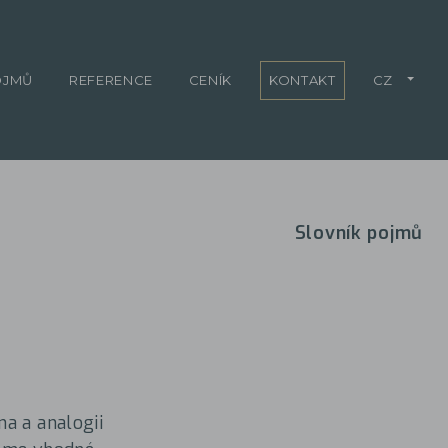
OJMŮ
REFERENCE
CENÍK
KONTAKT
CZ
Slovník pojmů
a a analogii