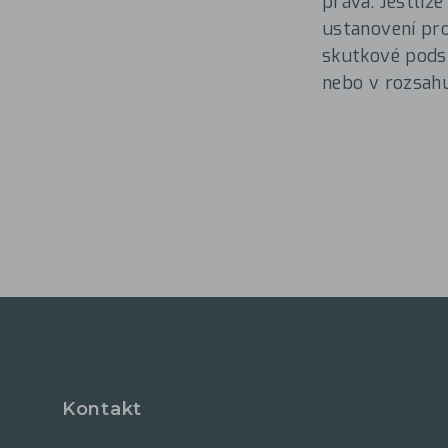
práva. Jestliž
ustanovení pro
skutkové podst
nebo v rozsah
Kontakt