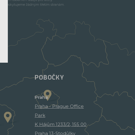
e neposkytujeme žádným třetím stranám.
POBOČKY
Praha
Praha - Prague Office
Park
K Hájům 1233/2, 155 00
Praha 13-Stodůlky