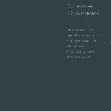
IČO: 14086646
DIČ: CZ14086646
Do obchodního
rejstříku zapsaná
Krajským soudem
v Plzni dne
21.12.2021, spisová
značka C 41649.