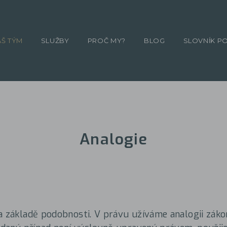
ÁŠ TÝM
SLUŽBY
PROČ MY?
BLOG
SLOVNÍK P
Analogie
a základě podobnosti. V právu užíváme analogii zákon