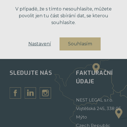
obchodní nabídky. Vaše osobní údaje dál
V případě, že s tímto nesouhlasíte, můžete
povolit jen tu část sbírání dat, se kterou
souhlasíte.
Nastavení
Souhlasím
SLEDUJTE NÁS
FAKTURAČNÍ
ÚDAJE
NEST LEGAL s.r.o.
Vojtěšská 245, 338 05
Mýto
Czech Republic