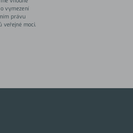
jeme vhodné
e o vymezení
tním právu
 veřejné moci.