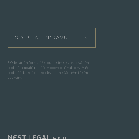
ODESLAT ZPRÁVU
* Odesláním formuláře souhlasím se zpracováním
osobních údajů pro účely obchodní nabídky. Vaše
osobní údaje dále neposkytujeme žádným třetím
stranám.
NEST LEGAL s.r.o.