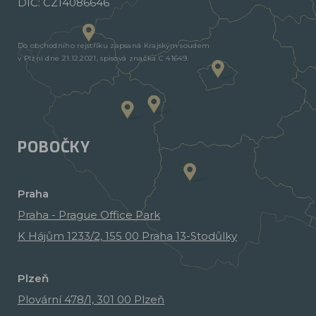
DIČ: CZ14086646
Do obchodního rejstříku zapsaná Krajským soudem
v Plzni dne 21.12.2021, spisová značka C 41649.
POBOČKY
Praha
Praha - Prague Office Park
K Hájům 1233/2, 155 00 Praha 13-Stodůlky
Plzeň
Plovární 478/1, 301 00 Plzeň