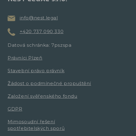
info@nest.legal
+420 737 090 330
Datová schránka: 7pszspa
Právníci Plzeň
Stavební právo právník
Žádost o podmínečné propuštění
Založení svěřenského fondu
GDPR
Mimosoudní řešení
spotřebitelských sporů