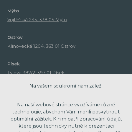
Mýto
Vojtěšská 245, 338 05 Mýto
Ostrov
Klínovecká 1204, 363 01 Ostrov
Písek
Tylova 382/2, 397 01 Písek
Na vašem soukromí nám záleží
Na naší webové stránce využíváme různé
technologie, abychom Vám mohli poskytnout
optimální zážitek. K nim patří zpracování údajů,
které jsou technicky nutné k prezentaci