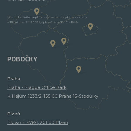
Do obchodního rejstříku zapsaná Krajským soudem
v Plzni dne 21.12.2021, spisová značka C 41649.
POBOČKY
Praha
Praha - Prague Office Park
K Hájům 1233/2, 155 00 Praha 13-Stodůlky
Plzeň
Plovární 478/1, 301 00 Plzeň