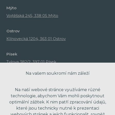
Mýto
Vojtěšská 245, 338 05 Mýto
Ostrov
Klínovecká 1204, 363 01 Ostrov
Písek
Tylova 382/2, 397 01 Písek
Na vašem soukromí nám záleží
Na naší webové stránce využíváme různé
technologie, abychom Vám mohli poskytnout
optimální zážitek. K nim patří zpracování údajů,
které jsou technicky nutné k prezentaci
webových stránek a jejich funkcionalit, rovněž