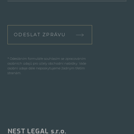
ODESLAT ZPRÁVU
* Odesláním formuláře souhlasím se zpracováním
osobních údajů pro účely obchodní nabídky. Vaše
osobní údaje dále neposkytujeme žádným třetím
stranám.
NEST LEGAL s.r.o.