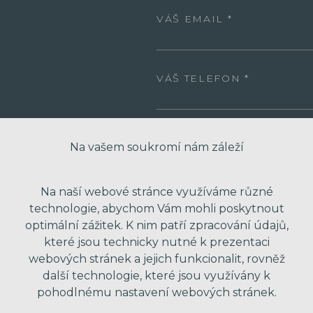
VÁŠ EMAIL
VÁŠ TELEFON
VAŠE ZPRÁVA
Na vašem soukromí nám záleží
Na naší webové stránce využíváme různé
technologie, abychom Vám mohli poskytnout
optimální zážitek. K nim patří zpracování údajů,
které jsou technicky nutné k prezentaci
webových stránek a jejich funkcionalit, rovněž
další technologie, které jsou využívány k
pohodlnému nastavení webových stránek.
* Odesláním formuláře souhlasím se zpra
obchodní nabídky. Vaše osobní údaje dál