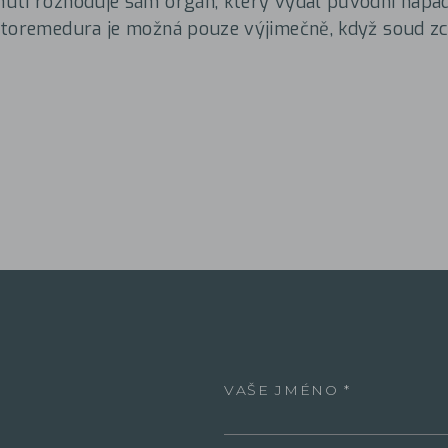
utí rozhoduje sám orgán, který vydal původní napa
utoremedura je možná pouze výjimečně, když soud zc
VAŠE JMÉNO