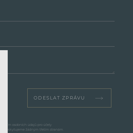
ODESLAT ZPRÁVU
cováním osobních údajů pro účely
e neposkytujeme žádným třetím stranám.