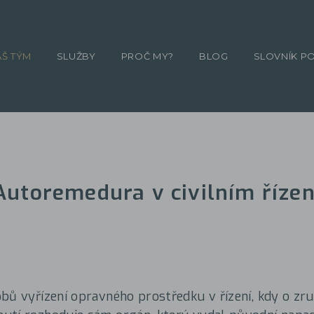
ÁŠ TÝM
SLUŽBY
PROČ MY?
BLOG
SLOVNÍK P
Autoremedura v civilním řízen
bů vyřízení opravného prostředku v řízení, kdy o zr