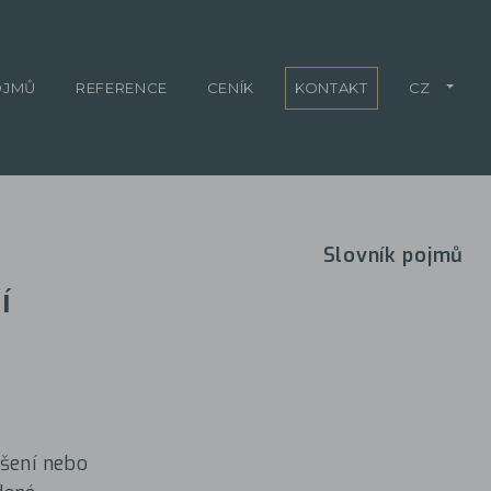
OJMŮ
REFERENCE
CENÍK
KONTAKT
CZ
Slovník pojmů
í
ušení nebo