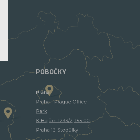
POBOČKY
Praha
Praha - Prague Office
Park
K Hájům 1233/2, 155 00
Praha 13-Stodůlky