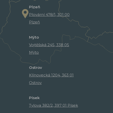
Plzeň
Plovární 478/1, 301 00
Plzeň
Mýto
Vojtěšská 245, 338 05
Mýto
Ostrov
Klínovecká 1204, 363 01
Ostrov
Písek
Tylova 382/2, 397 01 Písek