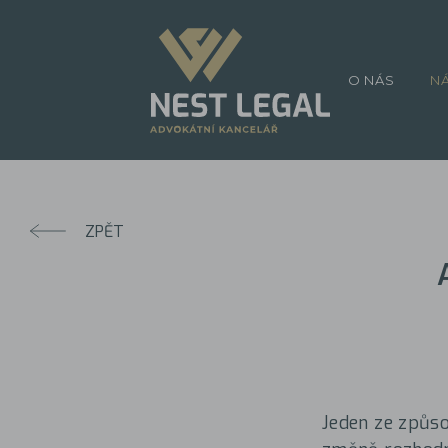
O NÁS
N
ZPĚT
Jeden ze způso