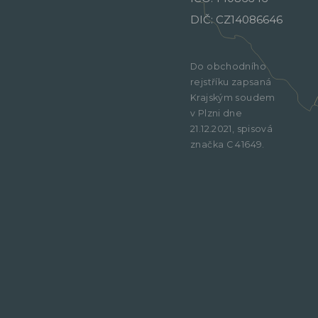
DIČ: CZ14086646
Do obchodního
rejstříku zapsaná
Krajským soudem
v Plzni dne
21.12.2021, spisová
značka C 41649.