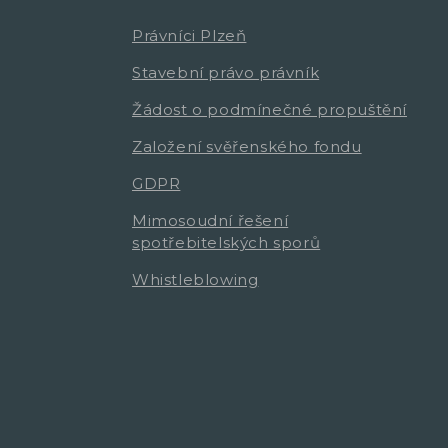
Právníci Plzeň
Stavební právo právník
Žádost o podmínečné propuštění
Založení svěřenského fondu
GDPR
Mimosoudní řešení
spotřebitelských sporů
Whistleblowing