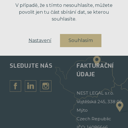
V případě, že s tímto nesouhlasíte, můžete
povolit jen tu část sbírání dat, se kterou
souhlasíte.
Nastavení
Souhlasím
SLEDUJTE NÁS
FAKTURAČNÍ
ÚDAJE
NEST LEGAL s.r.o.
Vojtěšská 245, 338 05
Mýto
Czech Republic
IČO: 14086646