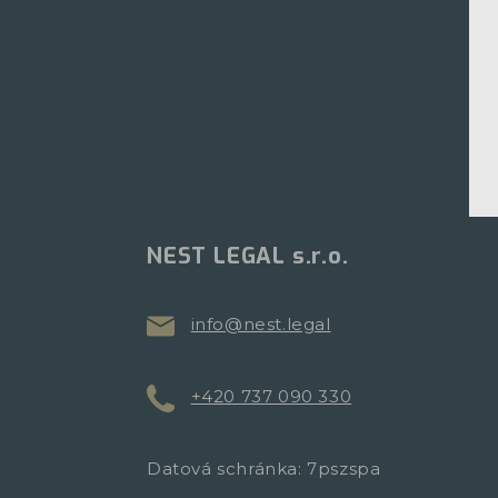
NEST LEGAL s.r.o.
info@nest.legal
+420 737 090 330
Datová schránka: 7pszspa