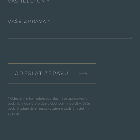
VÁŠ TELEFON
VAŠE ZPRÁVA
ODESLAT ZPRÁVU
* Odesláním formuláře souhlasím se zpracováním
osobních údajů pro účely obchodní nabídky. Vaše
osobní údaje dále neposkytujeme žádným třetím
stranám.