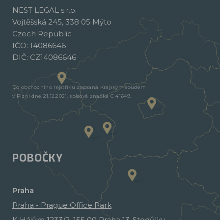
NEST LEGAL s.r.o.
Vojtěšská 245, 338 05 Mýto
Czech Republic
IČO: 14086646
DIČ: CZ14086646
Do obchodního rejstříku zapsaná Krajským soudem
v Plzni dne 21.12.2021, spisová značka C 41649.
POBOČKY
Praha
Praha - Prague Office Park
K Hájům 1233/2, 155 00 Praha 13-Stodůlky