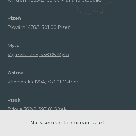
Plzeň
Plovární 478/1, 301 00 Plzeň
Mýto
Vojtěšská 245, 338 05 Mýto
Ostrov
Klínovecká 1204, 363 01 Ostrov
Písek
Tylova 382/2, 397 01 Písek
Na vašem soukromí nám záleží