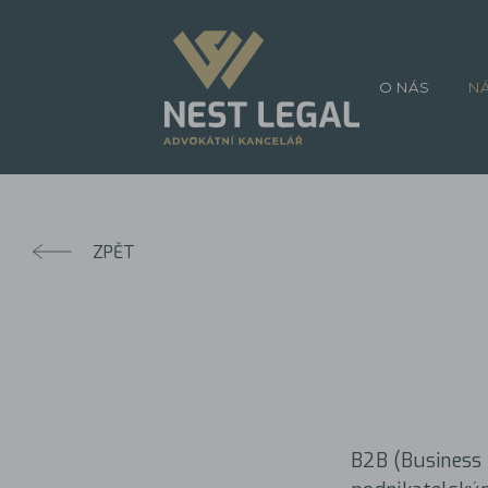
O NÁS
N
ZPĚT
B2B (Business