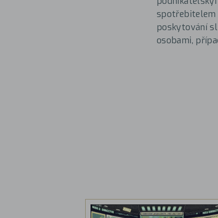
podnikatelským
spotřebitelem (
poskytování s
osobami, přípa