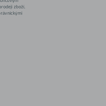
 koncovým
rodeji zboží,
právnickými