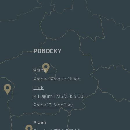
POBOČKY
Praha
Praha - Prague Office
Park
K Hájům 1233/2, 155 00
Praha 13-Stodůlky
Plzeň