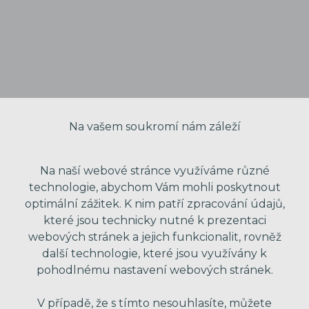
Na vašem soukromí nám záleží
Na naší webové stránce využíváme různé
technologie, abychom Vám mohli poskytnout
optimální zážitek. K nim patří zpracování údajů,
které jsou technicky nutné k prezentaci
VAŠE JMÉNO
webových stránek a jejich funkcionalit, rovněž
další technologie, které jsou využívány k
pohodlnému nastavení webových stránek.
VÁŠ EMAIL
V případě, že s tímto nesouhlasíte, můžete