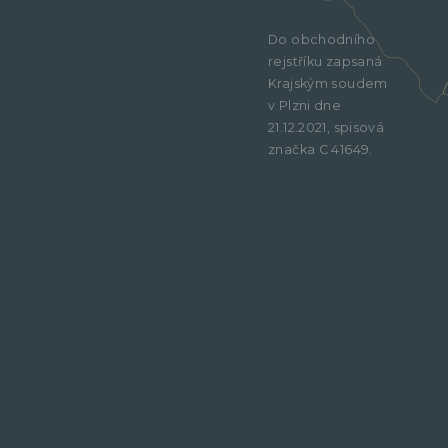
Do obchodního
rejstříku zapsaná
Krajským soudem
v Plzni dne
21.12.2021, spisová
značka C 41649.