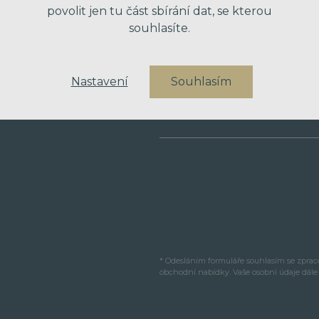
povolit jen tu část sbírání dat, se kterou
souhlasíte.
VÁŠ TELEFON
Nastavení
Souhlasím
VAŠE ZPRÁVA
* Odesláním formuláře souhlasím se zpra
obchodní nabídky. Vaše osobní údaje dál