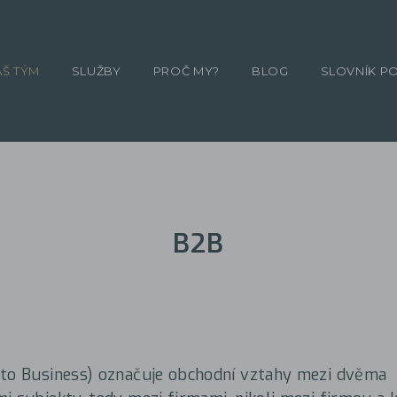
ÁŠ TÝM
SLUŽBY
PROČ MY?
BLOG
SLOVNÍK P
B2B
 to Business) označuje obchodní vztahy mezi dvěma