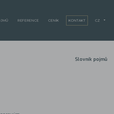
OJMŮ
REFERENCE
CENÍK
KONTAKT
CZ
Slovník pojmů