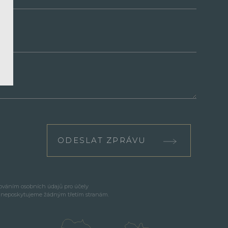
ODESLAT ZPRÁVU
cováním osobních údajů pro účely
e neposkytujeme žádným třetím stranám.