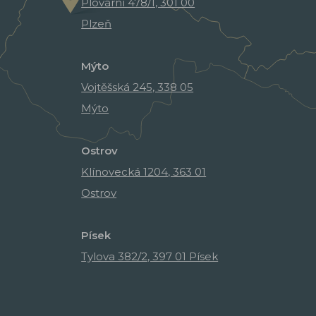
Plovární 478/1, 301 00
Plzeň
Mýto
Vojtěšská 245, 338 05
Mýto
Ostrov
Klínovecká 1204, 363 01
Ostrov
Písek
Tylova 382/2, 397 01 Písek