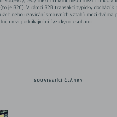
i subjekty, tedy mezi firmami, nikoli mezi firmou a
to je B2C). V rámci B2B transakcí typicky dochází k p
lužeb nebo uzavírání smluvních vztahů mezi dvěma 
dně mezi podnikajícími fyzickými osobami.
SOUVISEJÍCÍ ČLÁNKY