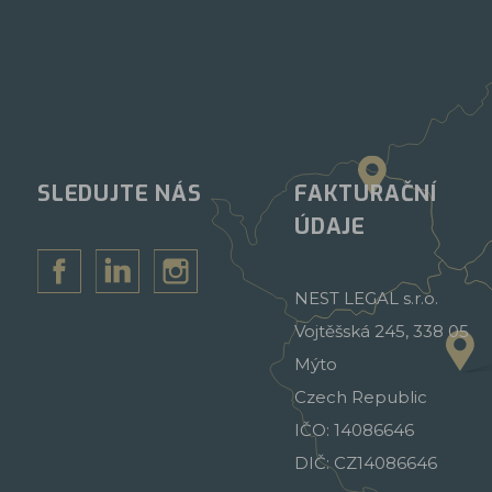
SLEDUJTE NÁS
FAKTURAČNÍ
ÚDAJE
NEST LEGAL s.r.o.
Vojtěšská 245, 338 05
Mýto
Czech Republic
IČO: 14086646
DIČ: CZ14086646