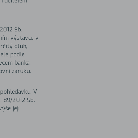
e ručitelem
/2012 Sb.
ením výstavce v
rčitý dluh,
tele podle
avcem banka,
ovní záruku.
u pohledávku. V
. 89/2012 Sb.
ýše její