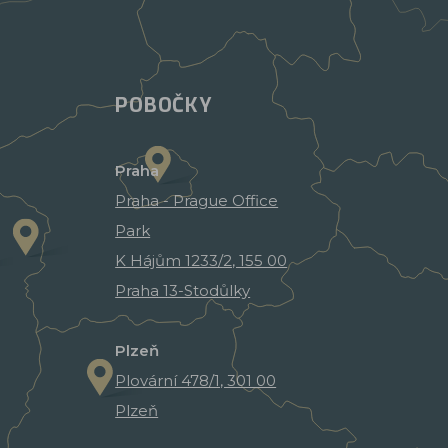
POBOČKY
Praha
Praha - Prague Office
Park
K Hájům 1233/2, 155 00
Praha 13-Stodůlky
Plzeň
Plovární 478/1, 301 00
Plzeň