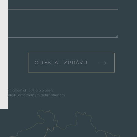
ODESLAT ZPRÁVU
cováním osobních údajů pro účely
e neposkytujeme žádným třetím stranám.