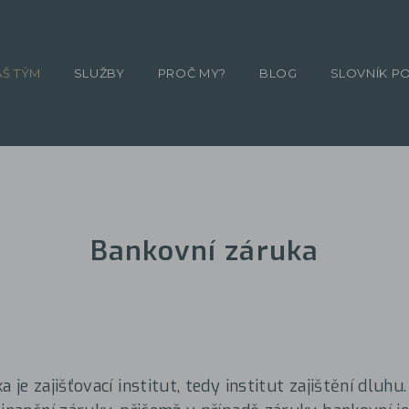
ÁŠ TÝM
SLUŽBY
PROČ MY?
BLOG
SLOVNÍK P
Bankovní záruka
 je zajišťovací institut, tedy institut zajištění dluhu