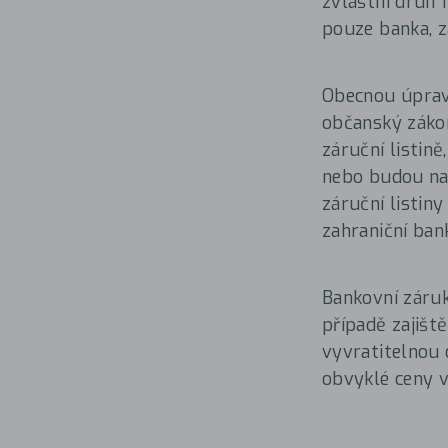
zvláštní druh 
pouze banka, z
Obecnou úpravu
občanský zákon
záruční listině
nebo budou nap
záruční listin
zahraniční ban
Bankovní záruk
případě zajišt
vyvratitelnou 
obvyklé ceny v 