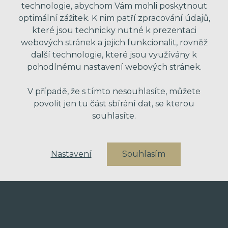
technologie, abychom Vám mohli poskytnout
optimální zážitek. K nim patří zpracování údajů,
které jsou technicky nutné k prezentaci
VAŠE ZPRÁVA
webových stránek a jejich funkcionalit, rovněž
další technologie, které jsou využívány k
pohodlnému nastavení webových stránek.
V případě, že s tímto nesouhlasíte, můžete
povolit jen tu část sbírání dat, se kterou
souhlasíte.
* Odesláním formuláře souhlasím se zpra
Nastavení
Souhlasím
obchodní nabídky. Vaše osobní údaje dál