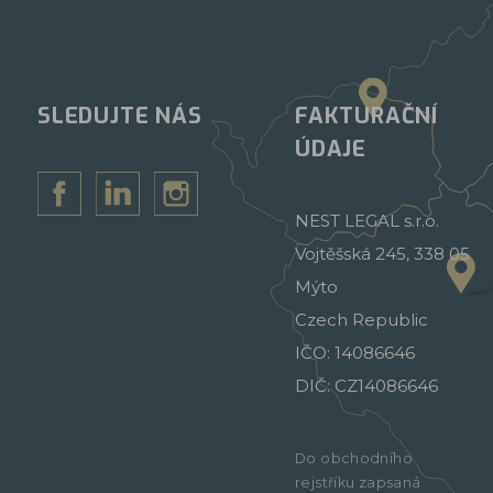
SLEDUJTE NÁS
FAKTURAČNÍ
ÚDAJE
NEST LEGAL s.r.o.
Vojtěšská 245, 338 05
Mýto
Czech Republic
IČO: 14086646
DIČ: CZ14086646
Do obchodního
rejstříku zapsaná