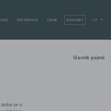
OJMŮ
REFERENCE
CENÍK
KONTAKT
CZ
Slovník pojmů
. Jedná se o