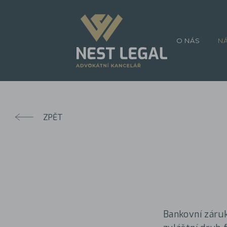
O NÁS
N
ZPĚT
Bankovní záruka