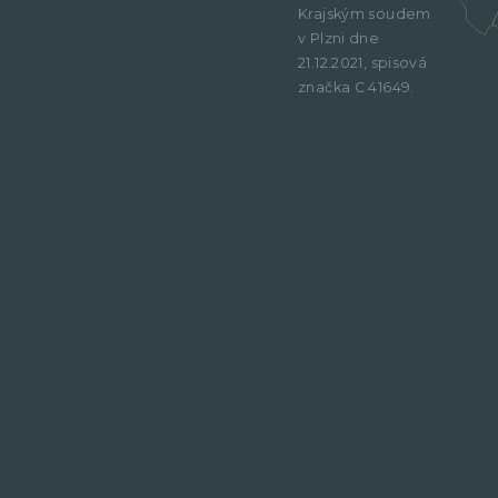
Krajským soudem
v Plzni dne
21.12.2021, spisová
značka C 41649.