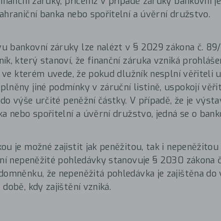
finanční záruky, přičemž v případě záruky bankovní j
ahraniční banka nebo spořitelní a úvěrní družstvo.
 bankovní záruky lze nalézt v § 2029 zákona č. 89
ík, který stanoví, že finanční záruka vzniká prohláš
, ve kterém uvede, že pokud dlužník nesplní věřiteli u
lněny jiné podmínky v záruční listině, uspokojí věři
y do výše určité peněžní částky. V případě, že je výst
ka nebo spořitelní a úvěrní družstvo, jedná se o bank
ou je možné zajistit jak peněžitou, tak i nepeněžito
ění nepeněžité pohledávky stanovuje § 2030 zákona č
domněnku, že nepeněžitá pohledávka je zajištěna do v
době, kdy zajištění vzniká.