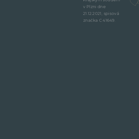
v Plzni dne
21.12.2021, spisová
značka C 41649.