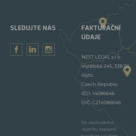
SLEDUJTE NÁS
FAKTURAČNÍ
ÚDAJE
NEST LEGAL s.r.o.
Vojtěšská 245, 338 05
Mýto
Czech Republic
IČO: 14086646
DIČ: CZ14086646
Do obchodního
rejstříku zapsaná
Krajským soudem