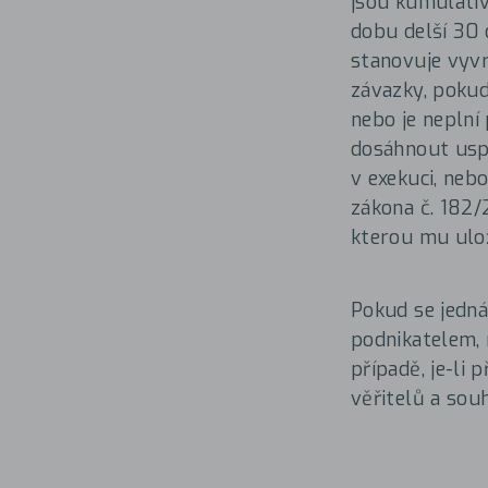
jsou kumulativ
dobu delší 30 
stanovuje vyvr
závazky, pokud
nebo je neplní
dosáhnout uspo
v exekuci, neb
zákona č. 182/
kterou mu ulož
Pokud se jedná
podnikatelem, 
případě, je-li 
věřitelů a sou