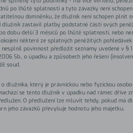
ně splněny tyto podmínky - má více věřitelů, peněž
dnů po lhůtě splatnosti a tyto závazky není schopen 
atitelnou domněnku, že dlužník není schopen plnit s
 dlužník zastavil platby podstatné části svých peně
 po dobu delší 3 měsíců po lhůtě splatnosti, nebo n
kojení některé ze splatných peněžitých pohledávek 
o nesplnil povinnost předložit seznamy uvedené v § 1
2006 Sb., o úpadku a způsobech jeho řešení (insolven
il soud.
 o dlužníka, který je právnickou nebo fyzickou osobo
nachází se tento dlužník v úpadku nad rámec dříve z
předlužen. O předlužení lze mluvit tehdy, pokud má dl
hrn jeho závazků převyšuje hodnotu jeho majetku.