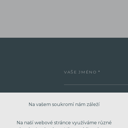
VAŠE JMÉNO
VÁŠ EMAIL
Na vašem soukromí nám záleží
VÁŠ TELEFON
Na naší webové stránce využíváme různé