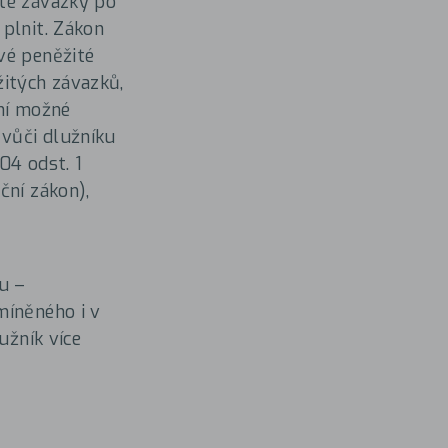
ité závazky po
plnit. Zákon
vé peněžité
žitých závazků,
ení možné
vůči dlužníku
04 odst. 1
ční zákon),
u –
míněného i v
užník více