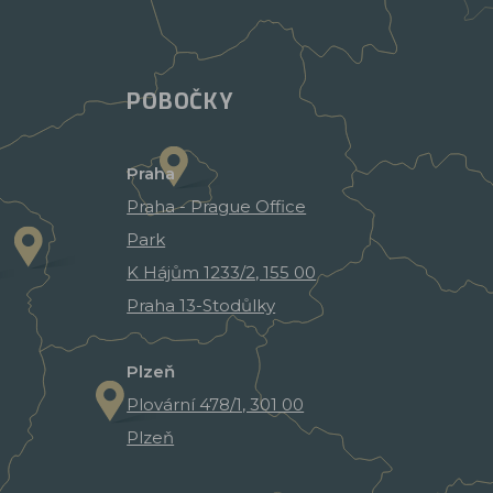
POBOČKY
Praha
Praha - Prague Office
Park
K Hájům 1233/2, 155 00
Praha 13-Stodůlky
Plzeň
Plovární 478/1, 301 00
Plzeň