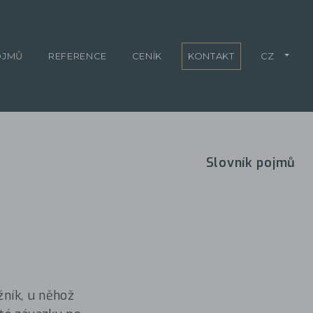
OJMŮ
REFERENCE
CENÍK
KONTAKT
CZ
Slovník pojmů
žník, u něhož