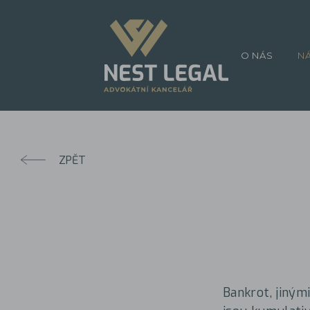
O NÁS
N
ZPĚT
Bankrot, jinými