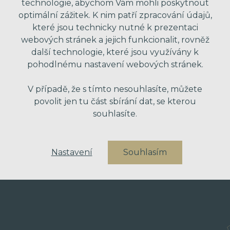
technologie, abychom Vám mohli poskytnout
optimální zážitek. K nim patří zpracování údajů,
které jsou technicky nutné k prezentaci
VAŠE ZPRÁVA
webových stránek a jejich funkcionalit, rovněž
další technologie, které jsou využívány k
pohodlnému nastavení webových stránek.
V případě, že s tímto nesouhlasíte, můžete
povolit jen tu část sbírání dat, se kterou
souhlasíte.
* Odesláním formuláře souhlasím se zpra
Nastavení
Souhlasím
obchodní nabídky. Vaše osobní údaje dál