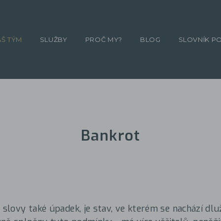
ÁŠ TÝM
SLUŽBY
PROČ MY?
BLOG
SLOVNÍK P
Bankrot
 slovy také úpadek, je stav, ve kterém se nachází dlu