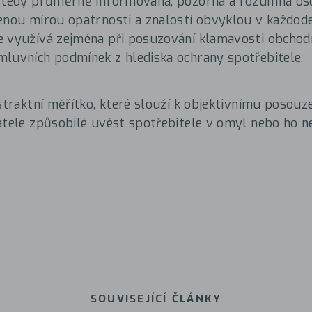
– tedy průměrně informovaná, pozorná a rozumná oso
enou mírou opatrnosti a znalostí obvyklou v každod
 využívá zejména při posuzování klamavosti obchodn
luvních podmínek z hlediska ochrany spotřebitele.
bstraktní měřítko, které slouží k objektivnímu posouze
atele způsobilé uvést spotřebitele v omyl nebo ho
SOUVISEJÍCÍ ČLÁNKY