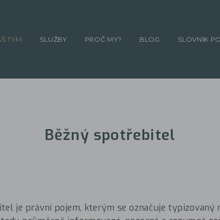
ÁŠ TÝM
SLUŽBY
PROČ MY?
BLOG
SLOVNÍK P
Běžný spotřebitel
tel je právní pojem, kterým se označuje typizovaný