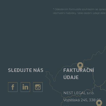
* Odesláním formuláře souhlasím se zpra
obchodní nabídky. Vaše osobní údaje dál
SLEDUJTE NÁS
FAKTURAČNÍ
ÚDAJE
NEST LEGAL s.r.o.
Vojtěšská 245, 338 05