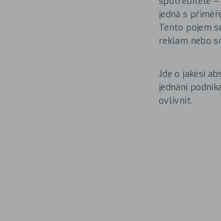
spotřebitele 
jedná s přiměř
Tento pojem se
reklam nebo sm
Jde o jakési a
jednání podnik
ovlivnit.