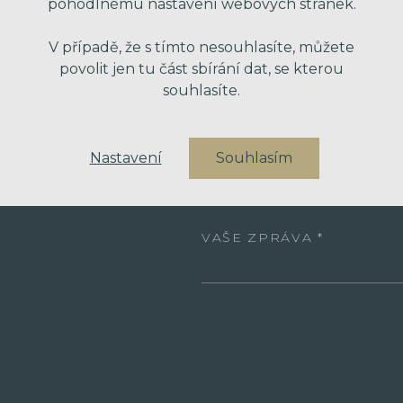
pohodlnému nastavení webových stránek.
VAŠE JMÉNO
V případě, že s tímto nesouhlasíte, můžete
povolit jen tu část sbírání dat, se kterou
VÁŠ EMAIL
souhlasíte.
Nastavení
Souhlasím
VÁŠ TELEFON
VAŠE ZPRÁVA