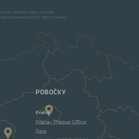
cováním osobních údajů pro účely
e neposkytujeme žádným třetím stranám.
POBOČKY
Praha
Praha - Prague Office
Park