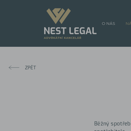
O NÁS
N
ZPĚT
Běžný spotřebi