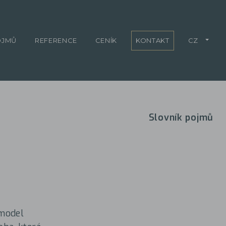
OJMŮ
REFERENCE
CENÍK
KONTAKT
CZ
Slovník pojmů
 model