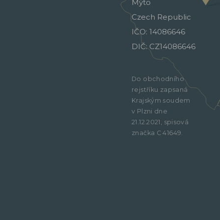
Mýto
Czech Republic
IČO: 14086646
DIČ: CZ14086646
Do obchodního
rejstříku zapsaná
Krajským soudem
v Plzni dne
21.12.2021, spisová
značka C 41649.