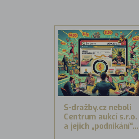
S-dražby.cz neboli
Centrum aukcí s.r.o.
a jejich „podnikání“...