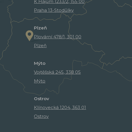
K Hájům 1233/2, 155 00
Praha 13-Stodůlky
Plzeň
Plovární 478/1, 301 00
Plzeň
Mýto
Vojtěšská 245, 338 05
Mýto
Ostrov
Klínovecká 1204, 363 01
Ostrov