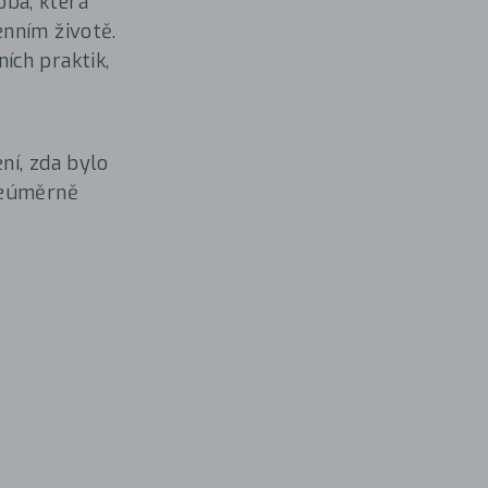
ba, která
enním životě.
ích praktik,
ní, zda bylo
 neúměrně