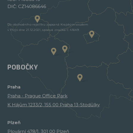
DIČ: CZ14086646
Do obchodního rejstříku zapsaná Krajským soudem
v Plzni dne 21.12.2021, spisová značka C 41649.
POBOČKY
Praha
Praha - Prague Office Park
K Hájům 1233/2, 155 00 Praha 13-Stodůlky
Plzeň
Plovární 478/1, 301 00 Plzeň