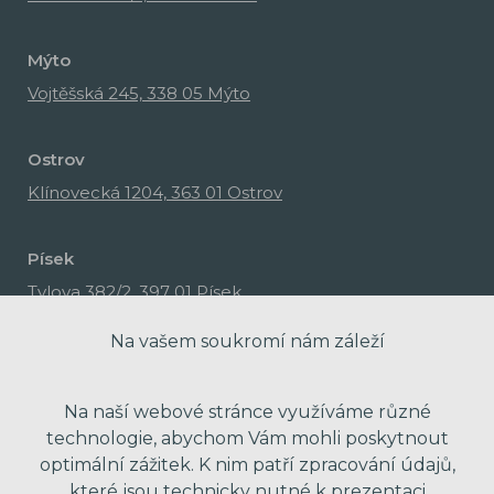
Mýto
Vojtěšská 245, 338 05 Mýto
Ostrov
Klínovecká 1204, 363 01 Ostrov
Písek
Tylova 382/2, 397 01 Písek
Na vašem soukromí nám záleží
Na naší webové stránce využíváme různé
technologie, abychom Vám mohli poskytnout
optimální zážitek. K nim patří zpracování údajů,
které jsou technicky nutné k prezentaci