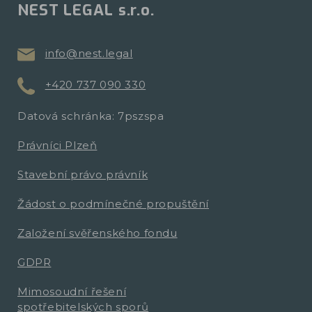
NEST LEGAL s.r.o.
info@nest.legal
+420 737 090 330
Datová schránka: 7pszspa
Právníci Plzeň
Stavební právo právník
Žádost o podmínečné propuštění
Založení svěřenského fondu
GDPR
Mimosoudní řešení
spotřebitelských sporů