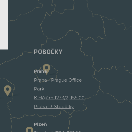
POBOČKY
Praha
Praha - Prague Office
Park
K Hájům 1233/2, 155 00
Praha 13-Stodůlky
Plzeň