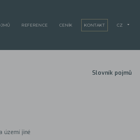
OJMŮ
REFERENCE
CENÍK
KONTAKT
CZ
Slovník pojmů
 území jiné