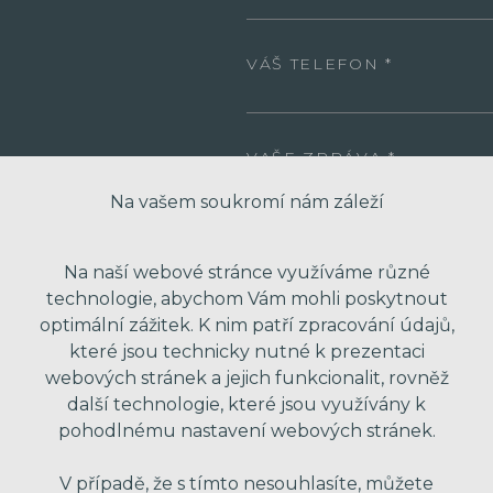
VÁŠ TELEFON
VAŠE ZPRÁVA
Na vašem soukromí nám záleží
Na naší webové stránce využíváme různé
technologie, abychom Vám mohli poskytnout
optimální zážitek. K nim patří zpracování údajů,
které jsou technicky nutné k prezentaci
webových stránek a jejich funkcionalit, rovněž
další technologie, které jsou využívány k
* Odesláním formuláře souhlasím se zpra
obchodní nabídky. Vaše osobní údaje dál
pohodlnému nastavení webových stránek.
V případě, že s tímto nesouhlasíte, můžete