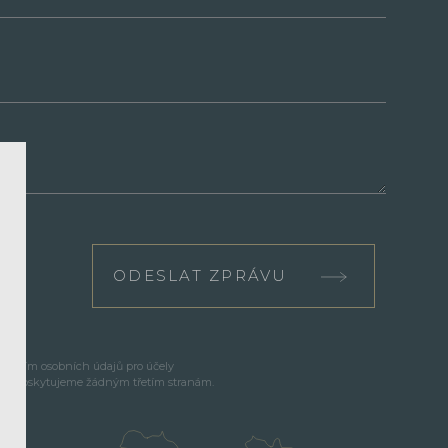
ODESLAT ZPRÁVU
cováním osobních údajů pro účely
e neposkytujeme žádným třetím stranám.