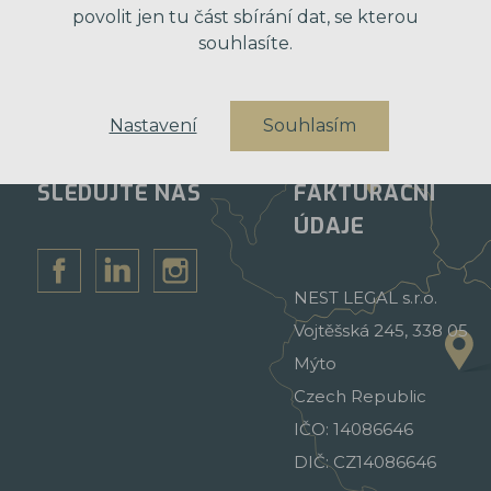
povolit jen tu část sbírání dat, se kterou
souhlasíte.
Nastavení
Souhlasím
SLEDUJTE NÁS
FAKTURAČNÍ
ÚDAJE
NEST LEGAL s.r.o.
Vojtěšská 245, 338 05
Mýto
Czech Republic
IČO: 14086646
DIČ: CZ14086646