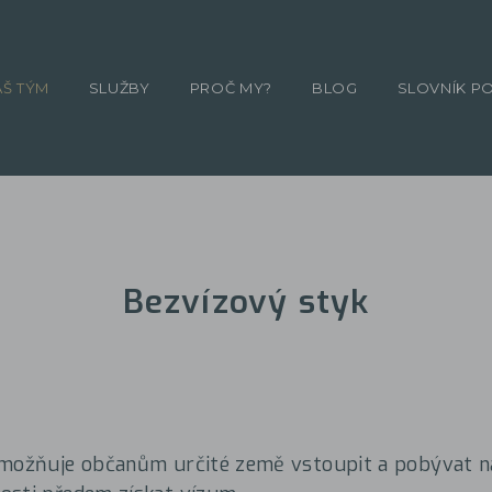
ÁŠ TÝM
SLUŽBY
PROČ MY?
BLOG
SLOVNÍK P
Bezvízový styk
umožňuje občanům určité země vstoupit a pobývat na