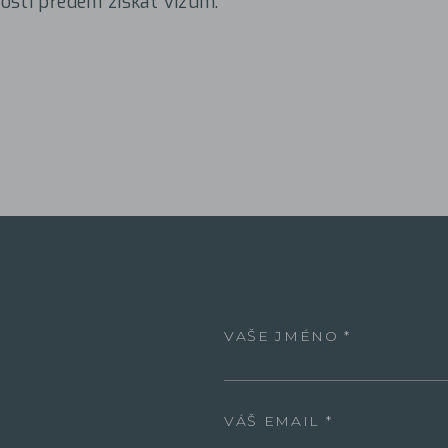
osti předem získat vízum.
VAŠE JMÉNO
VÁŠ EMAIL