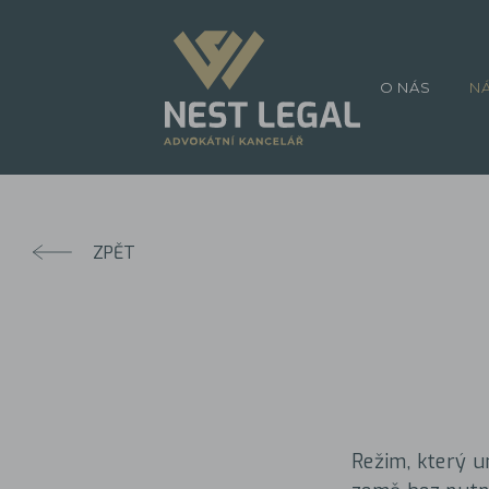
O NÁS
N
ZPĚT
Režim, který 