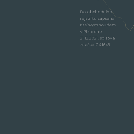
Do obchodního
rejstříku zapsaná
Krajským soudem
v Plzni dne
21.12.2021, spisová
značka C 41649.