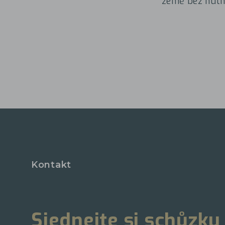
země bez nutn
Kontakt
Sjednejte si schůzku