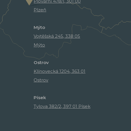
Plovární 478/1, 301 00
Plzeň
Mýto
Vojtěšská 245, 338 05
Mýto
Ostrov
Klínovecká 1204, 363 01
Ostrov
Písek
Tylova 382/2, 397 01 Písek