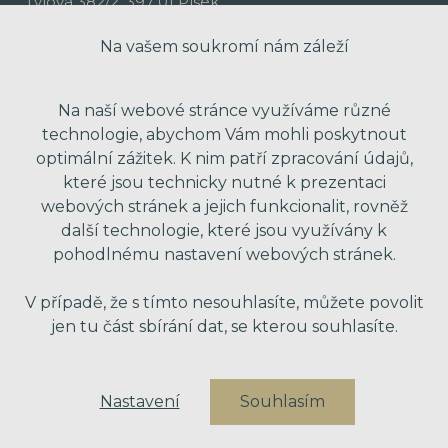
Tylova 382/2, 397 01 Písek
Na vašem soukromí nám záleží
Na naší webové stránce využíváme různé
technologie, abychom Vám mohli poskytnout
optimální zážitek. K nim patří zpracování údajů,
které jsou technicky nutné k prezentaci
webových stránek a jejich funkcionalit, rovněž
další technologie, které jsou využívány k
pohodlnému nastavení webových stránek.
made with passion by Red Peppers
V případě, že s tímto nesouhlasíte, můžete povolit
jen tu část sbírání dat, se kterou souhlasíte.
Nastavení
Souhlasím