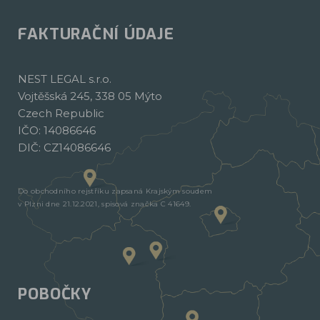
FAKTURAČNÍ ÚDAJE
NEST LEGAL s.r.o.
Vojtěšská 245, 338 05 Mýto
Czech Republic
IČO: 14086646
DIČ: CZ14086646
Do obchodního rejstříku zapsaná Krajským soudem
v Plzni dne 21.12.2021, spisová značka C 41649.
POBOČKY