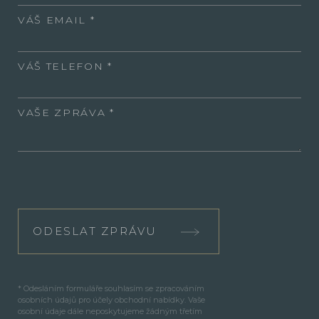
VÁŠ EMAIL
VÁŠ TELEFON
VAŠE ZPRÁVA
ODESLAT ZPRÁVU
* Odesláním formuláře souhlasím se zpracováním
osobních údajů pro účely obchodní nabídky. Vaše
osobní údaje dále neposkytujeme žádným třetím