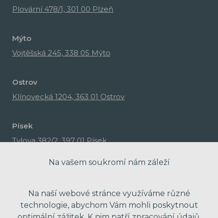
Plovární 478/1, 301 00 Plzeň
Mýto
Vojtěšská 245, 338 05 Mýto
Ostrov
Klínovecká 1204, 363 01 Ostrov
Písek
Tylova 382/2, 397 01 Písek
Na vašem soukromí nám záleží
Na naší webové stránce využíváme různé
technologie, abychom Vám mohli poskytnout
optimální zážitek. K nim patří zpracování údajů,