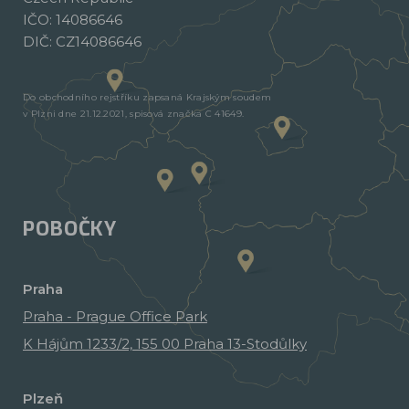
IČO: 14086646
DIČ: CZ14086646
Do obchodního rejstříku zapsaná Krajským soudem
v Plzni dne 21.12.2021, spisová značka C 41649.
POBOČKY
Praha
Praha - Prague Office Park
K Hájům 1233/2, 155 00 Praha 13-Stodůlky
Plzeň