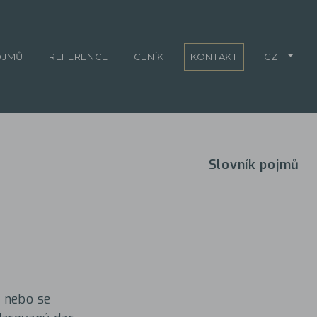
OJMŮ
REFERENCE
CENÍK
KONTAKT
CZ
Slovník pojmů
i nebo se