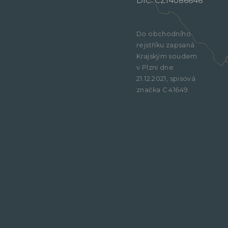
DIČ: CZ14086646
Do obchodního
rejstříku zapsaná
Krajským soudem
v Plzni dne
21.12.2021, spisová
značka C 41649.