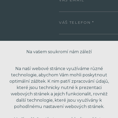
VÁŠ EMAIL
VÁŠ TELEFON
VAŠE ZPRÁVA
Na vašem soukromí nám záleží
Na naší webové stránce využíváme různé
technologie, abychom Vám mohli poskytnout
optimální zážitek. K nim patří zpracování údajů,
které jsou technicky nutné k prezentaci
webových stránek a jejich funkcionalit, rovněž
další technologie, které jsou využívány k
* Odesláním formuláře souhlasím se zpra
pohodlnému nastavení webových stránek.
obchodní nabídky. Vaše osobní údaje dál