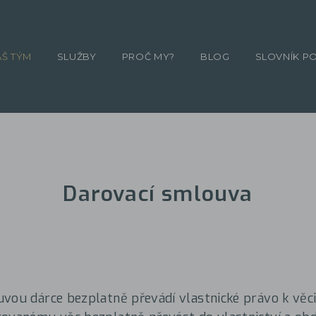
ÁŠ TÝM
SLUŽBY
PROČ MY?
BLOG
SLOVNÍK P
Darovací smlouva
vou dárce bezplatně převádí vlastnické právo k věc