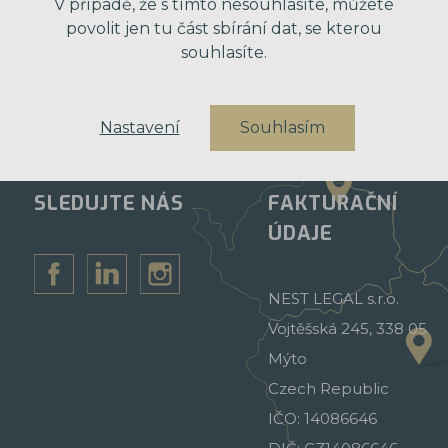
V případě, že s tímto nesouhlasíte, můžete
povolit jen tu část sbírání dat, se kterou
souhlasíte.
Nastavení
Souhlasím
SLEDUJTE NÁS
FAKTURAČNÍ
ÚDAJE
NEST LEGAL s.r.o.
Vojtěšská 245, 338 05
Mýto
Czech Republic
IČO: 14086646