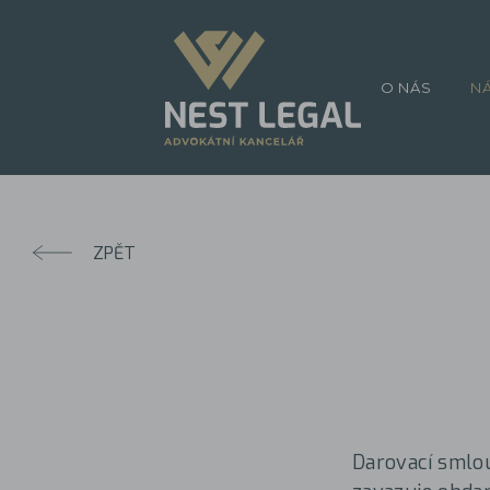
O NÁS
N
ZPĚT
Darovací smlou