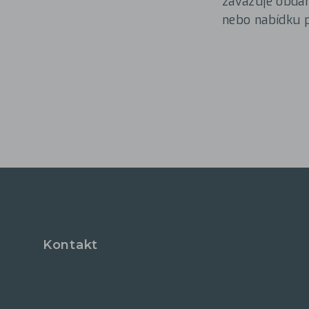
zavazuje obda
nebo nabídku p
Kontakt