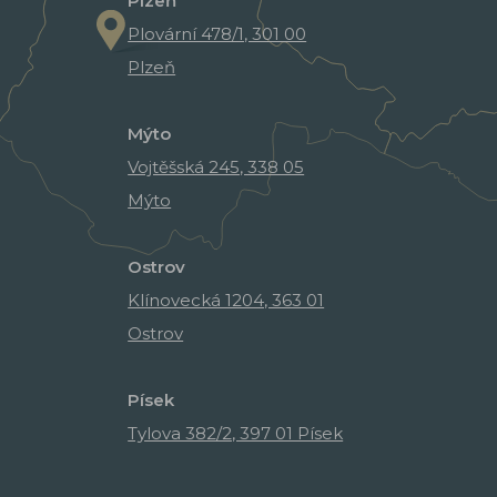
Plzeň
Plovární 478/1, 301 00
Plzeň
Mýto
Vojtěšská 245, 338 05
Mýto
Ostrov
Klínovecká 1204, 363 01
Ostrov
Písek
Tylova 382/2, 397 01 Písek