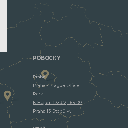
POBOČKY
Praha
Praha - Prague Office
Park
K Hájům 1233/2, 155 00
Praha 13-Stodůlky