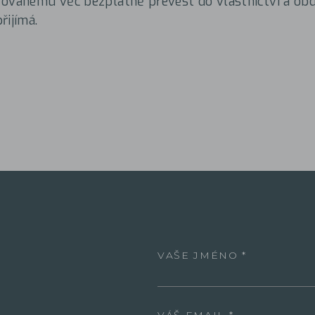
rovanému věc bezplatně převést do vlastnictví a ob
řijímá.
VAŠE JMÉNO