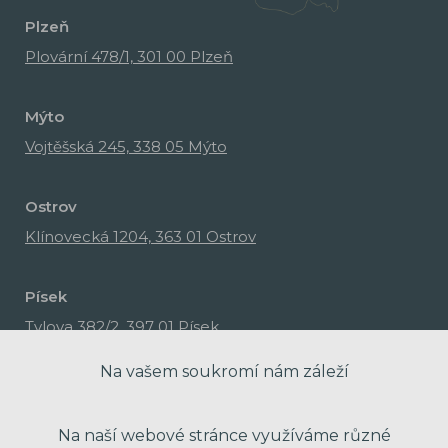
Plzeň
Plovární 478/1, 301 00 Plzeň
Mýto
Vojtěšská 245, 338 05 Mýto
Ostrov
Klínovecká 1204, 363 01 Ostrov
Písek
Tylova 382/2, 397 01 Písek
Na vašem soukromí nám záleží
Na naší webové stránce využíváme různé