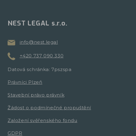
NEST LEGAL s.r.o.
info@nest.legal
+420 737 090 330
Datová schránka: 7pszspa
Právníci Plzeň
Stavební právo právník
Žádost o podmínečné propuštění
Založení svěřenského fondu
GDPR