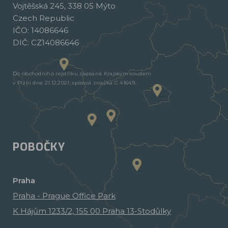
Vojtěšská 245, 338 05 Mýto
Czech Republic
IČO: 14086646
DIČ: CZ14086646
Do obchodního rejstříku zapsaná Krajským soudem
v Plzni dne 21.12.2021, spisová značka C 41649.
POBOČKY
Praha
Praha - Prague Office Park
K Hájům 1233/2, 155 00 Praha 13-Stodůlky