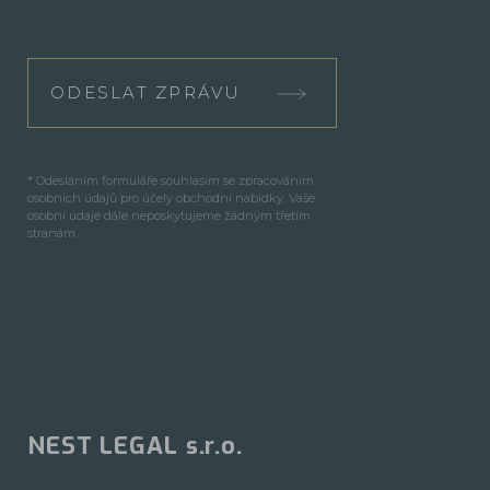
ODESLAT ZPRÁVU
* Odesláním formuláře souhlasím se zpracováním
osobních údajů pro účely obchodní nabídky. Vaše
osobní údaje dále neposkytujeme žádným třetím
stranám.
NEST LEGAL s.r.o.