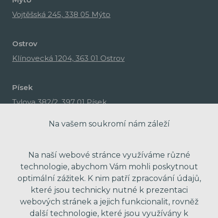
Vojtěšská 245, 338 05 Mýto
Ostrov
Klínovecká 1204, 363 01 Ostrov
Písek
Tylova 382/2, 397 01 Písek
Na vašem soukromí nám záleží
Na naší webové stránce využíváme různé
technologie, abychom Vám mohli poskytnout
optimální zážitek. K nim patří zpracování údajů,
které jsou technicky nutné k prezentaci
webových stránek a jejich funkcionalit, rovněž
další technologie, které jsou využívány k