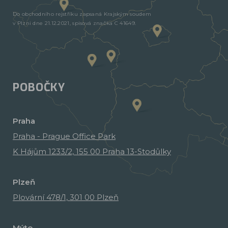
Do obchodního rejstříku zapsaná Krajským soudem
v Plzni dne 21.12.2021, spisová značka C 41649.
POBOČKY
Praha
Praha - Prague Office Park
K Hájům 1233/2, 155 00 Praha 13-Stodůlky
Plzeň
Plovární 478/1, 301 00 Plzeň
Mýto