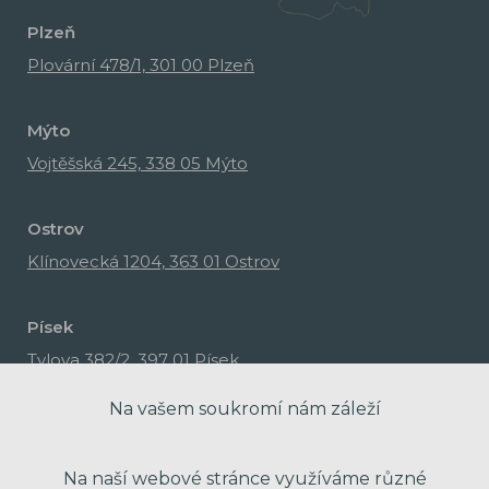
Plzeň
Plovární 478/1, 301 00 Plzeň
Mýto
Vojtěšská 245, 338 05 Mýto
Ostrov
Klínovecká 1204, 363 01 Ostrov
Písek
Tylova 382/2, 397 01 Písek
Na vašem soukromí nám záleží
Na naší webové stránce využíváme různé