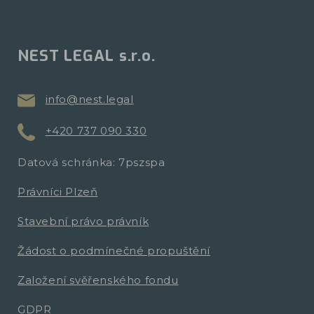
NEST LEGAL s.r.o.
info@nest.legal
+420 737 090 330
Datová schránka: 7pszspa
Právníci Plzeň
Stavební právo právník
Žádost o podmínečné propuštění
Založení svěřenského fondu
GDPR