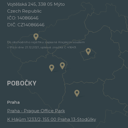
Vojtěšská 245, 338 05 Mýto
Czech Republic
IČO: 14086646
DIČ: CZ14086646
Do obchodního rejstříku zapsaná Krajským soudem
v Plzni dne 21.12.2021, spisová značka C 41649.
POBOČKY
Praha
Praha - Prague Office Park
K Hájům 1233/2, 155 00 Praha 13-Stodůlky