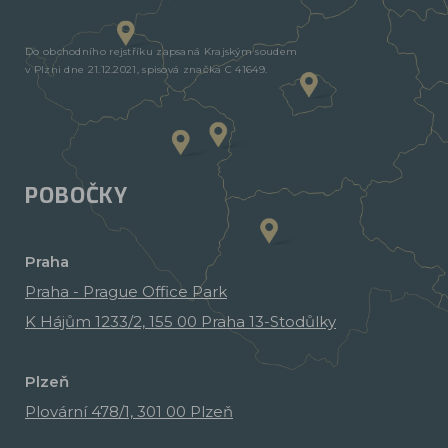
Do obchodního rejstříku zapsaná Krajským soudem
v Plzni dne 21.12.2021, spisová značka C 41649.
POBOČKY
Praha
Praha - Prague Office Park
K Hájům 1233/2, 155 00 Praha 13-Stodůlky
Plzeň
Plovární 478/1, 301 00 Plzeň