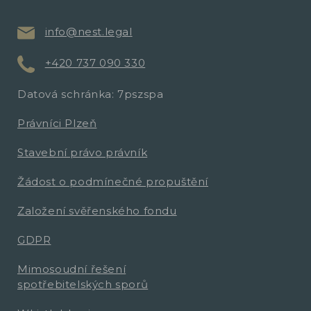
info@nest.legal
+420 737 090 330
Datová schránka: 7pszspa
Právníci Plzeň
Stavební právo právník
Žádost o podmínečné propuštění
Založení svěřenského fondu
GDPR
Mimosoudní řešení
spotřebitelských sporů