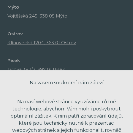
Mýto
Vojtěšská 245, 338 05 Mýto
Ostrov
Klínovecká 1204, 363 01 Ostrov
Písek
Tylova 382/2, 397 01 Písek
Na vašem soukromí nám záleží
Na naší webové stránce využíváme různé
technologie, abychom Vám mohli poskytnout
optimální zážitek. K nim patří zpracování údajů,
které jsou technicky nutné k prezentaci
webových stránek a jejich funkcionalit, rovněž