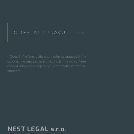
ODESLAT ZPRÁVU
* Odesláním formuláře souhlasím se zpracováním
osobních údajů pro účely obchodní nabídky. Vaše
osobní údaje dále neposkytujeme žádným třetím
stranám.
NEST LEGAL s.r.o.