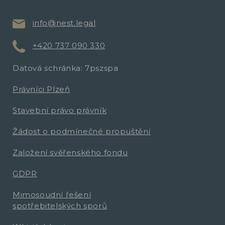
info@nest.legal
+420 737 090 330
Datová schránka: 7pszspa
Právníci Plzeň
Stavební právo právník
Žádost o podmínečné propuštění
Založení svěřenského fondu
GDPR
Mimosoudní řešení
spotřebitelských sporů