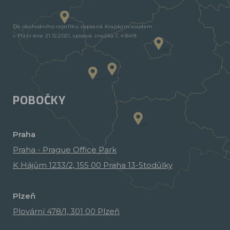
Do obchodního rejstříku zapsaná Krajským soudem
v Plzni dne 21.12.2021, spisová značka C 41649.
POBOČKY
Praha
Praha - Prague Office Park
K Hájům 1233/2, 155 00 Praha 13-Stodůlky
Plzeň
Plovární 478/1, 301 00 Plzeň