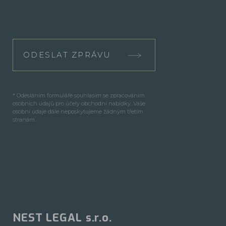
ODESLAT ZPRÁVU
* Odesláním formuláře souhlasím se zpracováním
osobních údajů pro účely obchodní nabídky. Vaše
osobní údaje dále neposkytujeme žádným třetím
stranám.
NEST LEGAL s.r.o.