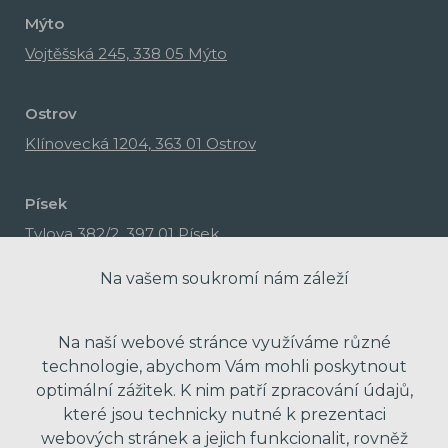
Mýto
Vojtěšská 245, 338 05 Mýto
Ostrov
Klínovecká 1204, 363 01 Ostrov
Písek
Tylova 382/2, 397 01 Písek
Na vašem soukromí nám záleží
Na naší webové stránce využíváme různé
technologie, abychom Vám mohli poskytnout
optimální zážitek. K nim patří zpracování údajů,
které jsou technicky nutné k prezentaci
webových stránek a jejich funkcionalit, rovněž