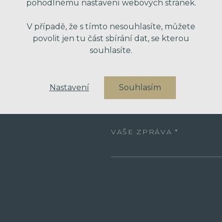
pohodlnému nastavení webových stránek.
VAŠE JMÉNO
V případě, že s tímto nesouhlasíte, můžete
povolit jen tu část sbírání dat, se kterou
VÁŠ EMAIL
souhlasíte.
Nastavení
Souhlasím
VÁŠ TELEFON
VAŠE ZPRÁVA