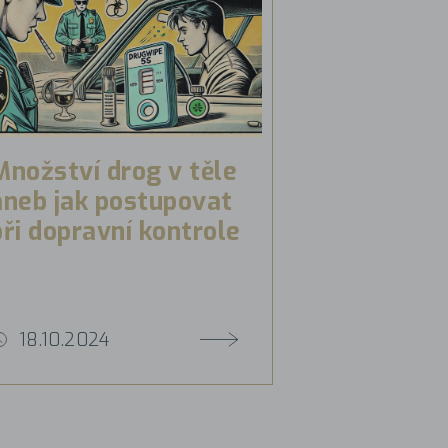
Množství drog v těle
aneb jak postupovat
při dopravní kontrole
18.10.2024