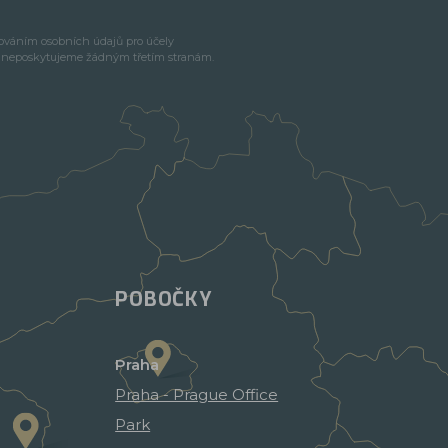
cováním osobních údajů pro účely
e neposkytujeme žádným třetím stranám.
POBOČKY
Praha
Praha - Prague Office
Park