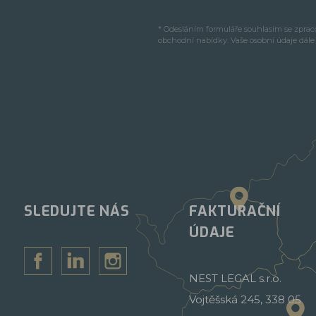
* Odesláním formuláře souhlasím se zpra
obchodní nabídky. Vaše osobní údaje dál
SLEDUJTE NÁS
FAKTURAČNÍ
ÚDAJE
NEST LEGAL s.r.o.
Vojtěšská 245, 338 05