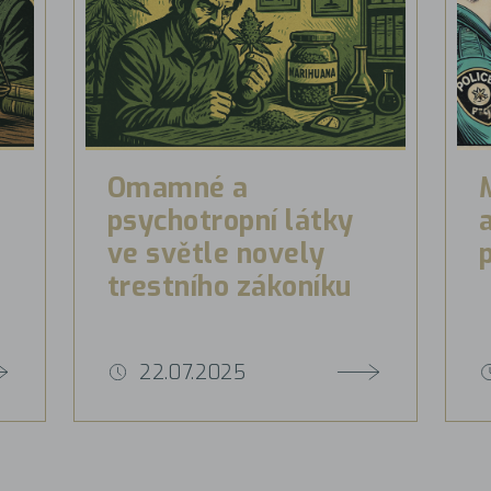
Omamné a
psychotropní látky
ve světle novely
trestního zákoníku
22.07.2025