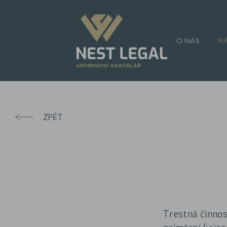
O NÁS
N
ZPĚT
Trestná činnos