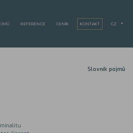
OJMŮ
REFERENCE
CENÍK
KONTAKT
CZ
Slovník pojmů
iminalitu