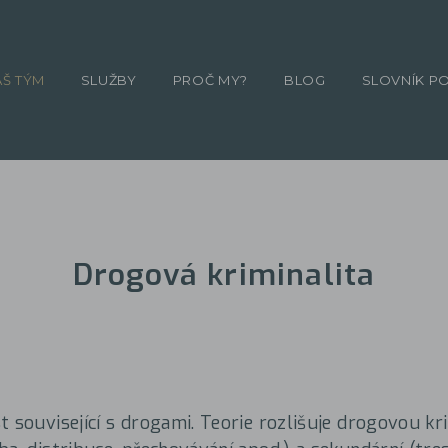
ÁŠ TÝM
SLUŽBY
PROČ MY?
BLOG
SLOVNÍK P
Drogová kriminalita
t související s drogami. Teorie rozlišuje drogovou kr