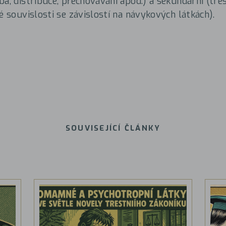
ba, distribuce, přechovávání apod.) a sekundární (tre
é souvislosti se závislostí na návykových látkách).
SOUVISEJÍCÍ ČLÁNKY