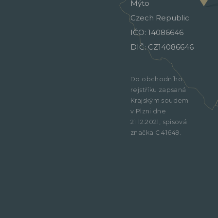
Mýto
Czech Republic
IČO: 14086646
DIČ: CZ14086646
Do obchodního
rejstříku zapsaná
Krajským soudem
v Plzni dne
21.12.2021, spisová
značka C 41649.