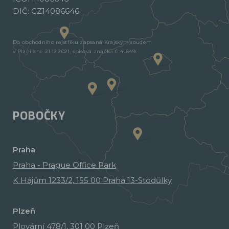
DIČ: CZ14086646
Do obchodního rejstříku zapsaná Krajským soudem
v Plzni dne 21.12.2021, spisová značka C 41649.
POBOČKY
Praha
Praha - Prague Office Park
K Hájům 1233/2, 155 00 Praha 13-Stodůlky
Plzeň
Plovární 478/1, 301 00 Plzeň