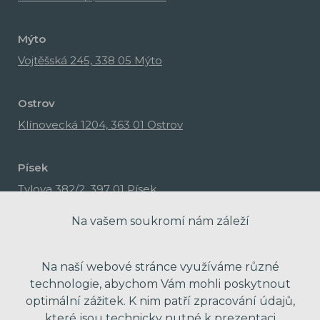
Mýto
Vojtěšská 245, 338 05 Mýto
Ostrov
Klínovecká 1204, 363 01 Ostrov
Písek
Tylova 382/2, 397 01 Písek
Na vašem soukromí nám záleží
Na naší webové stránce využíváme různé
technologie, abychom Vám mohli poskytnout
optimální zážitek. K nim patří zpracování údajů,
které jsou technicky nutné k prezentaci