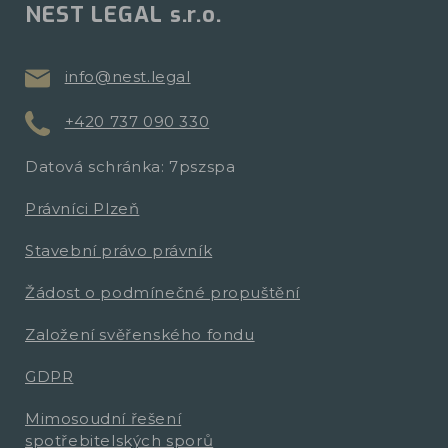
NEST LEGAL s.r.o.
info@nest.legal
+420 737 090 330
Datová schránka: 7pszspa
Právníci Plzeň
Stavební právo právník
Žádost o podmínečné propuštění
Založení svěřenského fondu
GDPR
Mimosoudní řešení
spotřebitelských sporů