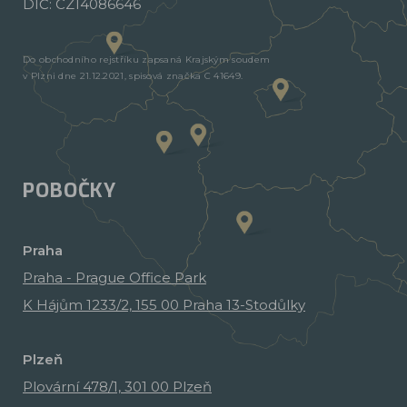
DIČ: CZ14086646
Do obchodního rejstříku zapsaná Krajským soudem
v Plzni dne 21.12.2021, spisová značka C 41649.
POBOČKY
Praha
Praha - Prague Office Park
K Hájům 1233/2, 155 00 Praha 13-Stodůlky
Plzeň
Plovární 478/1, 301 00 Plzeň