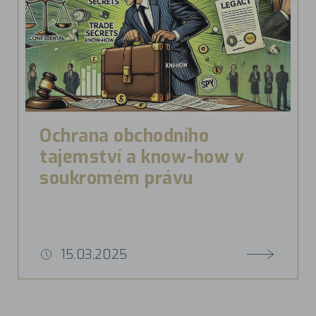
Ochrana obchodního
tajemství a know-how v
soukromém právu
15.03.2025