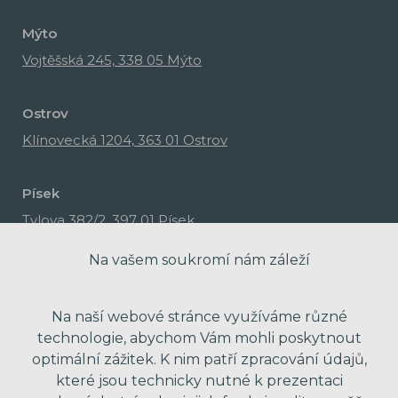
Mýto
Vojtěšská 245, 338 05 Mýto
Ostrov
Klínovecká 1204, 363 01 Ostrov
Písek
Tylova 382/2, 397 01 Písek
Na vašem soukromí nám záleží
Na naší webové stránce využíváme různé
technologie, abychom Vám mohli poskytnout
optimální zážitek. K nim patří zpracování údajů,
které jsou technicky nutné k prezentaci