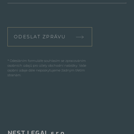
ODESLAT ZPRÁVU
* Odesláním formuláře souhlasím se zpracováním
osobních údajů pro účely obchodní nabídky. Vaše
osobní údaje dále neposkytujeme žádným třetím
stranám.
NEST LEGAL s.r.o.