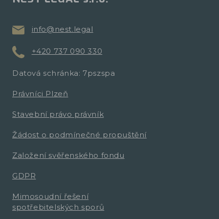
info@nest.legal
+420 737 090 330
Datová schránka: 7pszspa
Právníci Plzeň
Stavební právo právník
Žádost o podmínečné propuštění
Založení svěřenského fondu
GDPR
Mimosoudní řešení
spotřebitelských sporů