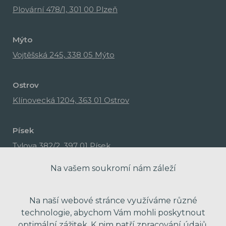
Plovární 478/1, 301 00 Plzeň
Mýto
Vojtěšská 245, 338 05 Mýto
Ostrov
Klínovecká 1204, 363 01 Ostrov
Písek
Tylova 382/2, 397 01 Písek
Na vašem soukromí nám záleží
Na naší webové stránce využíváme různé
technologie, abychom Vám mohli poskytnout
optimální zážitek. K nim patří zpracování údajů,