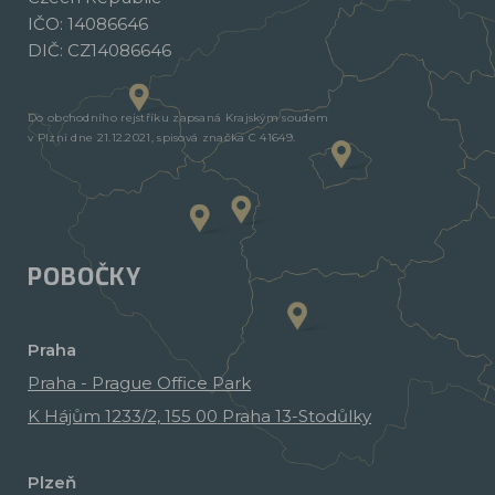
IČO: 14086646
DIČ: CZ14086646
Do obchodního rejstříku zapsaná Krajským soudem
v Plzni dne 21.12.2021, spisová značka C 41649.
POBOČKY
Praha
Praha - Prague Office Park
K Hájům 1233/2, 155 00 Praha 13-Stodůlky
Plzeň