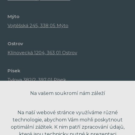
Mýto
Vojtěšská 245, 338 05 Mýto
Ostrov
Klínovecká 1204, 363 01 Ostrov
Písek
Tylova 382/2, 397 01 Písek
Na vašem soukromí nám záleží
Na naší webové stránce využíváme různé
technologie, abychom Vám mohli poskytnout
optimální zážitek. K nim patří zpracování údajů,
které jsou technicky nutné k prezentaci