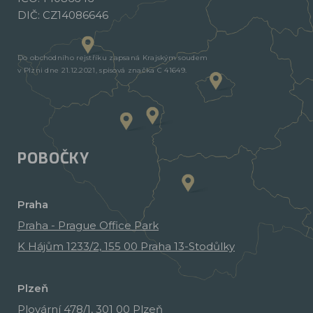
DIČ: CZ14086646
Do obchodního rejstříku zapsaná Krajským soudem
v Plzni dne 21.12.2021, spisová značka C 41649.
POBOČKY
Praha
Praha - Prague Office Park
K Hájům 1233/2, 155 00 Praha 13-Stodůlky
Plzeň
Plovární 478/1, 301 00 Plzeň