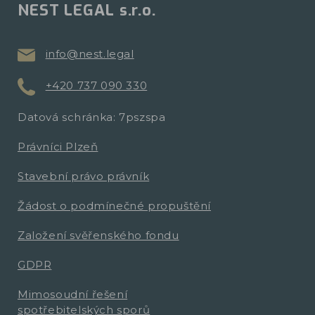
NEST LEGAL s.r.o.
info@nest.legal
+420 737 090 330
Datová schránka: 7pszspa
Právníci Plzeň
Stavební právo právník
Žádost o podmínečné propuštění
Založení svěřenského fondu
GDPR
Mimosoudní řešení
spotřebitelských sporů