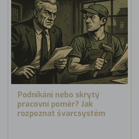
Podnikání nebo skrytý
pracovní poměr? Jak
rozpoznat švarcsystém