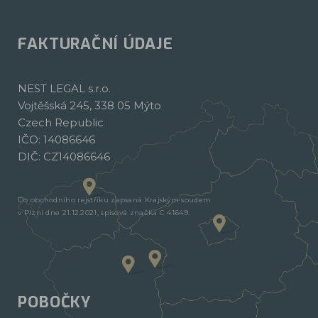
FAKTURAČNÍ ÚDAJE
NEST LEGAL s.r.o.
Vojtěšská 245, 338 05 Mýto
Czech Republic
IČO: 14086646
DIČ: CZ14086646
Do obchodního rejstříku zapsaná Krajským soudem
v Plzni dne 21.12.2021, spisová značka C 41649.
POBOČKY