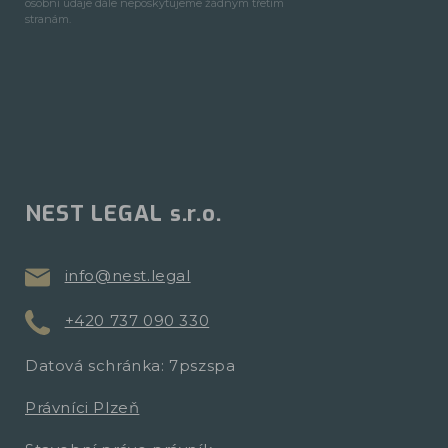
osobní údaje dále neposkytujeme žádným třetím
stranám.
NEST LEGAL s.r.o.
info@nest.legal
+420 737 090 330
Datová schránka: 7pszspa
Právníci Plzeň