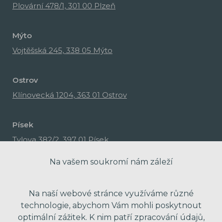
Plovární 478/1, 301 00 Plzeň
Mýto
Vojtěšská 245, 338 05 Mýto
Ostrov
Klínovecká 1204, 363 01 Ostrov
Písek
Tylova 382/2, 397 01 Písek
Na vašem soukromí nám záleží
Na naší webové stránce využíváme různé
technologie, abychom Vám mohli poskytnout
optimální zážitek. K nim patří zpracování údajů,