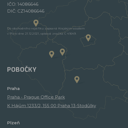
IČO: 14086646
DIČ: CZ14086646
Do obchodního rejstříku zapsaná Krajským soudem
v Plzni dne 21.12.2021, spisová značka C 41649.
POBOČKY
Praha
Praha - Prague Office Park
K Hájům 1233/2, 155 00 Praha 13-Stodůlky
Plzeň