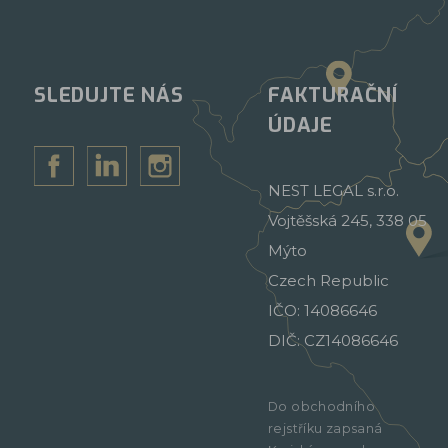
SLEDUJTE NÁS
FAKTURAČNÍ
ÚDAJE
NEST LEGAL s.r.o.
Vojtěšská 245, 338 05
Mýto
Czech Republic
IČO: 14086646
DIČ: CZ14086646
Do obchodního
rejstříku zapsaná