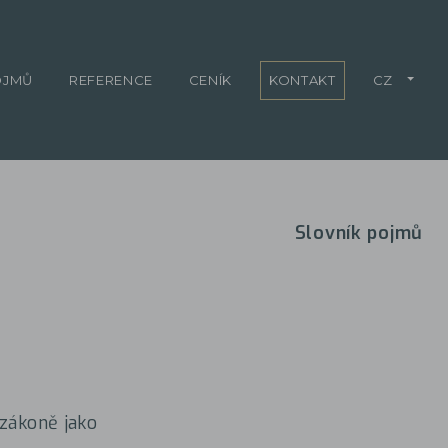
OJMŮ
REFERENCE
CENÍK
KONTAKT
CZ
Slovník pojmů
 zákoně jako