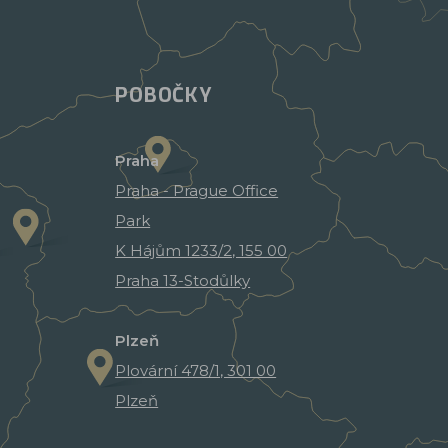
POBOČKY
Praha
Praha - Prague Office
Park
K Hájům 1233/2, 155 00
Praha 13-Stodůlky
Plzeň
Plovární 478/1, 301 00
Plzeň