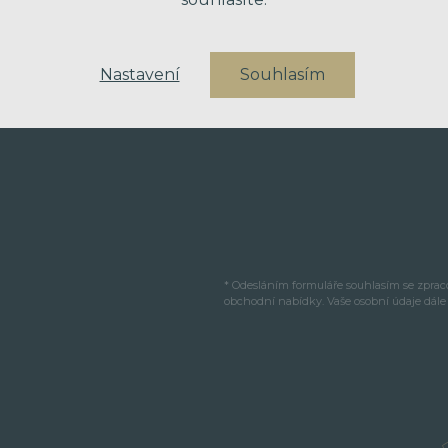
VAŠE ZPRÁVA
Nastavení
Souhlasím
* Odesláním formuláře souhlasím se zpra
obchodní nabídky. Vaše osobní údaje dál