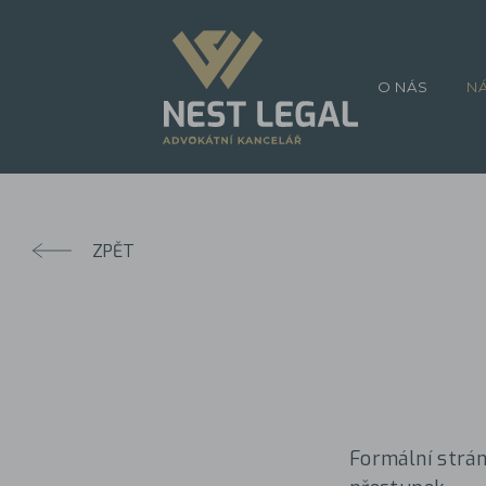
O NÁS
N
ZPĚT
Formální strán