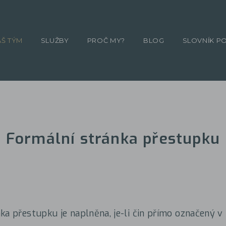
ÁŠ TÝM
SLUŽBY
PROČ MY?
BLOG
SLOVNÍK P
Formální stránka přestupku
ka přestupku je naplněna, je-li čin přímo označený v