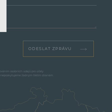
ODESLAT ZPRÁVU
cováním osobních údajů pro účely
e neposkytujeme žádným třetím stranám.