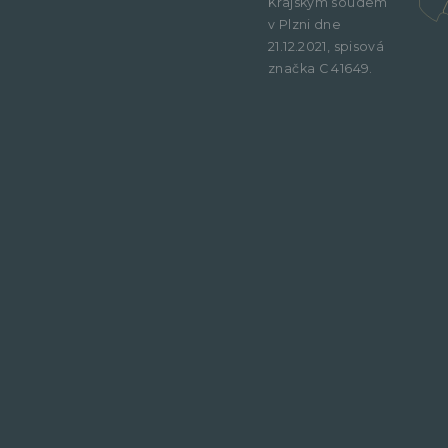
Krajským soudem
v Plzni dne
21.12.2021, spisová
značka C 41649.