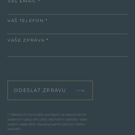
VÁŠ EMAIL
VÁŠ TELEFON
VAŠE ZPRÁVA
ODESLAT ZPRÁVU
* Odesláním formuláře souhlasím se zpracováním
osobních údajů pro účely obchodní nabídky. Vaše
osobní údaje dále neposkytujeme žádným třetím
stranám.