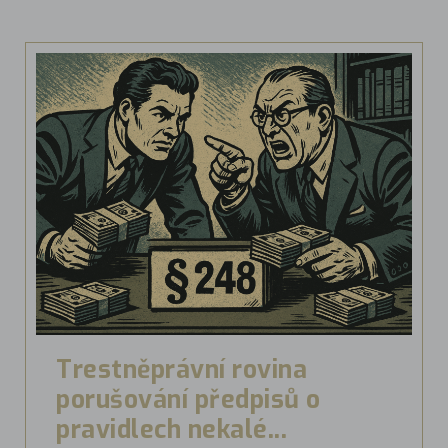
Trestněprávní rovina
porušování předpisů o
pravidlech nekalé...