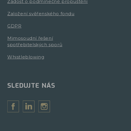
Žádost o podmínečné propuštění
Založení svěřenského fondu
GDPR
Mimosoudní řešení
spotřebitelských sporů
Whistleblowing
SLEDUJTE NÁS