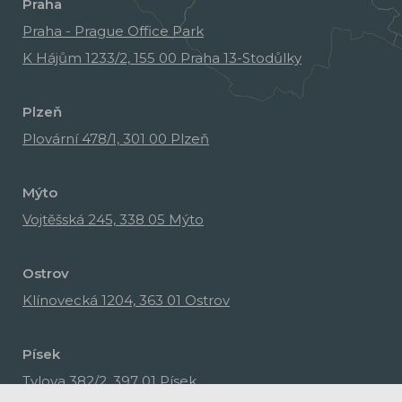
Praha
Praha - Prague Office Park
K Hájům 1233/2, 155 00 Praha 13-Stodůlky
Plzeň
Plovární 478/1, 301 00 Plzeň
Mýto
Vojtěšská 245, 338 05 Mýto
Ostrov
Klínovecká 1204, 363 01 Ostrov
Písek
Tylova 382/2, 397 01 Písek