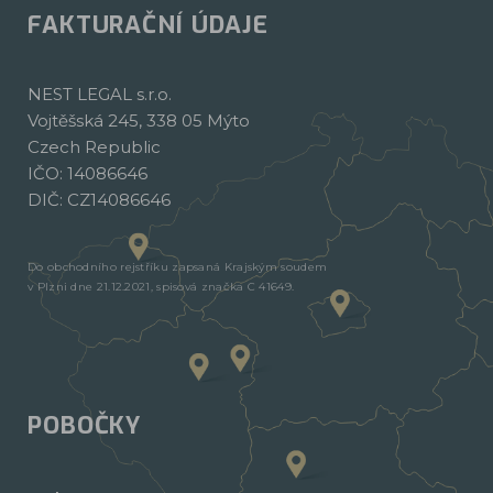
FAKTURAČNÍ ÚDAJE
NEST LEGAL s.r.o.
Vojtěšská 245, 338 05 Mýto
Czech Republic
IČO: 14086646
DIČ: CZ14086646
Do obchodního rejstříku zapsaná Krajským soudem
v Plzni dne 21.12.2021, spisová značka C 41649.
POBOČKY