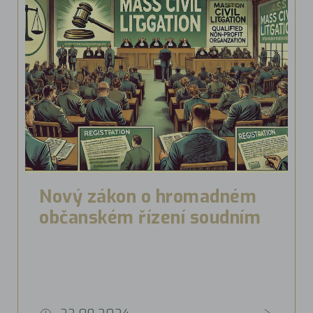
Nový zákon o hromadném
občanském řízení soudním