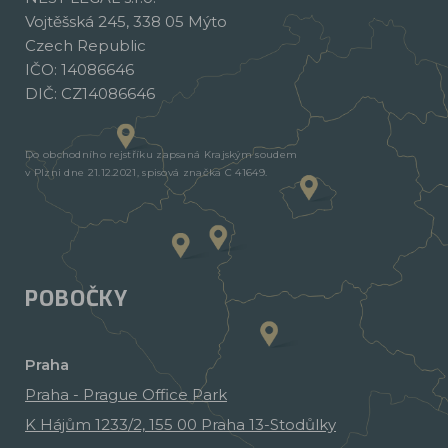
Vojtěšská 245, 338 05 Mýto
Czech Republic
IČO: 14086646
DIČ: CZ14086646
Do obchodního rejstříku zapsaná Krajským soudem
v Plzni dne 21.12.2021, spisová značka C 41649.
POBOČKY
Praha
Praha - Prague Office Park
K Hájům 1233/2, 155 00 Praha 13-Stodůlky