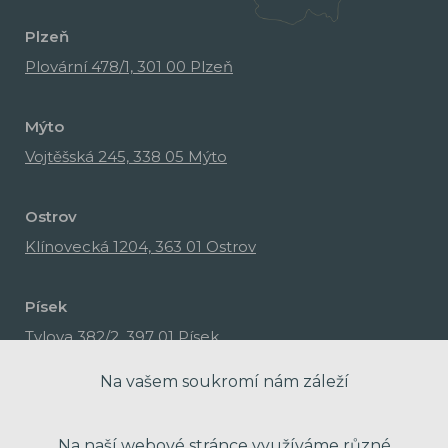
Plzeň
Plovární 478/1, 301 00 Plzeň
Mýto
Vojtěšská 245, 338 05 Mýto
Ostrov
Klínovecká 1204, 363 01 Ostrov
Písek
Tylova 382/2, 397 01 Písek
Na vašem soukromí nám záleží
Na naší webové stránce využíváme různé