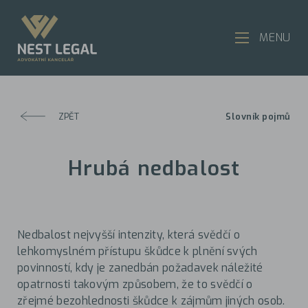
MENU
ZPĚT
Slovník pojmů
Hrubá nedbalost
Nedbalost nejvyšší intenzity, která svědčí o
lehkomyslném přístupu škůdce k plnění svých
povinností, kdy je zanedbán požadavek náležité
opatrnosti takovým způsobem, že to svědčí o
zřejmé bezohlednosti škůdce k zájmům jiných osob.