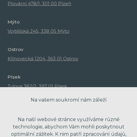
Plovární 478/1, 301 00 Plzeň
Mýto
Vojtěšská 245, 338 05 Mýto
Ostrov
Klínovecká 1204, 363 01 Ostrov
Písek
Tylova 382/2, 397 01 Písek
Na vašem soukromí nám záleží
Na naší webové stránce využíváme různé
technologie, abychom Vám mohli poskytnout
optimální zážitek. K nim patří zpracování údajů,