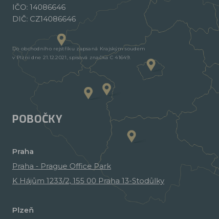
IČO: 14086646
DIČ: CZ14086646
Do obchodního rejstříku zapsaná Krajským soudem
v Plzni dne 21.12.2021, spisová značka C 41649.
POBOČKY
Praha
Praha - Prague Office Park
K Hájům 1233/2, 155 00 Praha 13-Stodůlky
Plzeň