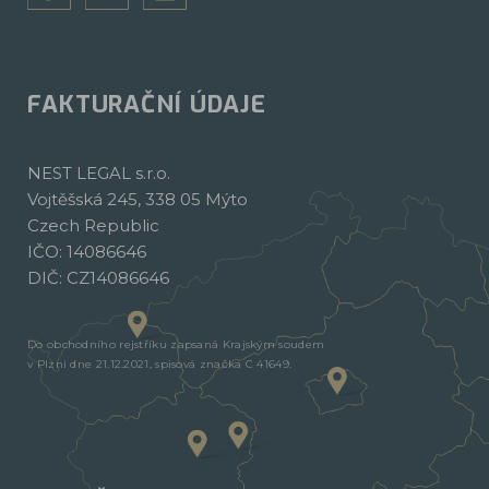
FAKTURAČNÍ ÚDAJE
NEST LEGAL s.r.o.
Vojtěšská 245, 338 05 Mýto
Czech Republic
IČO: 14086646
DIČ: CZ14086646
Do obchodního rejstříku zapsaná Krajským soudem
v Plzni dne 21.12.2021, spisová značka C 41649.