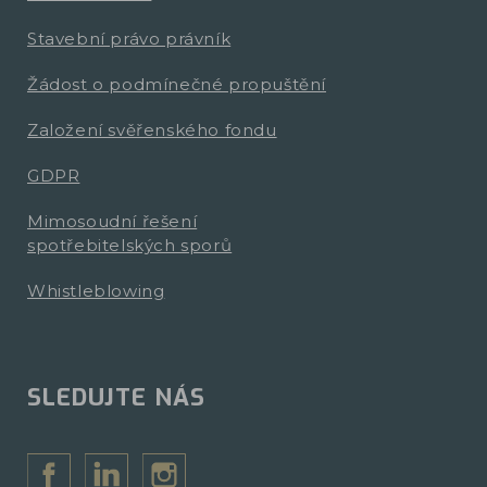
Stavební právo právník
Žádost o podmínečné propuštění
Založení svěřenského fondu
GDPR
Mimosoudní řešení
spotřebitelských sporů
Whistleblowing
SLEDUJTE NÁS