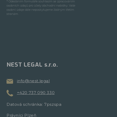
* Odesláním formuláře souhlasím se zpracováním
osobních údajů pro účely obchodní nabídky. Vaše
osobní údaje dále neposkytujeme žádným třetím
stranám.
NEST LEGAL s.r.o.
info@nest.legal
+420 737 090 330
Datová schránka: 7pszspa
Právníci Plzeň