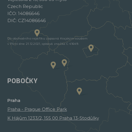
Czech Republic
IČO: 14086646
DIČ: CZ14086646
Do obchodního rejstříku zapsaná Krajským soudem
v Plzni dne 21.12.2021, spisová značka C 41649.
POBOČKY
Praha
Praha - Prague Office Park
K Hájům 1233/2, 155 00 Praha 13-Stodůlky