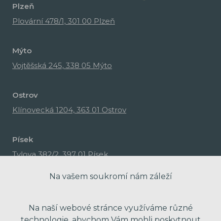
Plzeň
Plovární 478/1, 301 00 Plzeň
Mýto
Vojtěšská 245, 338 05 Mýto
Ostrov
Klínovecká 1204, 363 01 Ostrov
Písek
Tylova 382/2, 397 01 Písek
Na vašem soukromí nám záleží
Na naší webové stránce využíváme různé
technologie, abychom Vám mohli poskytnout