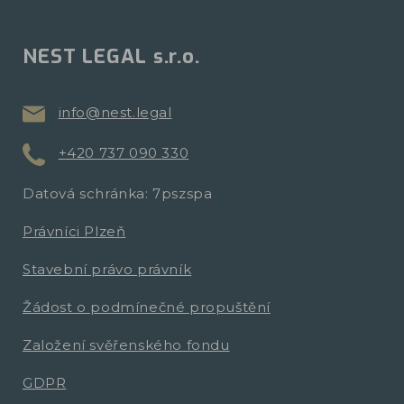
NEST LEGAL s.r.o.
info@nest.legal
+420 737 090 330
Datová schránka: 7pszspa
Právníci Plzeň
Stavební právo právník
Žádost o podmínečné propuštění
Založení svěřenského fondu
GDPR