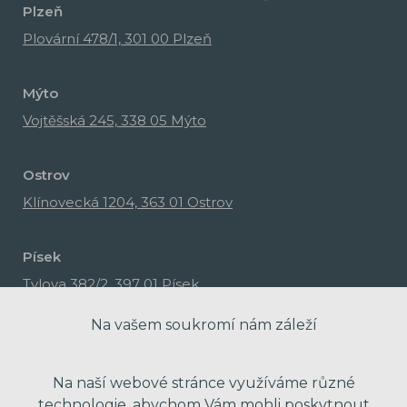
Plzeň
Plovární 478/1, 301 00 Plzeň
Mýto
Vojtěšská 245, 338 05 Mýto
Ostrov
Klínovecká 1204, 363 01 Ostrov
Písek
Tylova 382/2, 397 01 Písek
Na vašem soukromí nám záleží
Na naší webové stránce využíváme různé
technologie, abychom Vám mohli poskytnout