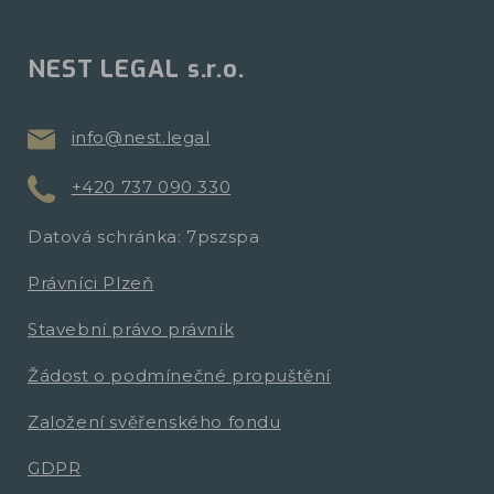
NEST LEGAL s.r.o.
info@nest.legal
+420 737 090 330
Datová schránka: 7pszspa
Právníci Plzeň
Stavební právo právník
Žádost o podmínečné propuštění
Založení svěřenského fondu
GDPR