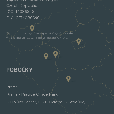
Czech Republic
IČO: 14086646
DIČ: CZ14086646
Do obchodního rejstříku zapsaná Krajským soudem
v Plzni dne 21.12.2021, spisová značka C 41649.
POBOČKY
Praha
Praha - Prague Office Park
K Hájům 1233/2, 155 00 Praha 13-Stodůlky