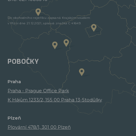
Do obchodního rejstříku zapsaná Krajským soudem
v Plzni dne 21.12.2021, spisová značka C 41649.
POBOČKY
Praha
Praha - Prague Office Park
K Hájům 1233/2, 155 00 Praha 13-Stodůlky
Plzeň
Plovární 478/1, 301 00 Plzeň