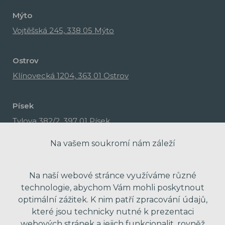
Mýto
Vojtěšská 245, 338 05 Mýto
Ostrov
Klínovecká 1204, 363 01 Ostrov
Písek
Tylova 382/2, 397 01 Písek
Na vašem soukromí nám záleží
Na naší webové stránce využíváme různé
technologie, abychom Vám mohli poskytnout
optimální zážitek. K nim patří zpracování údajů,
které jsou technicky nutné k prezentaci
webových stránek a jejich funkcionalit, rovněž