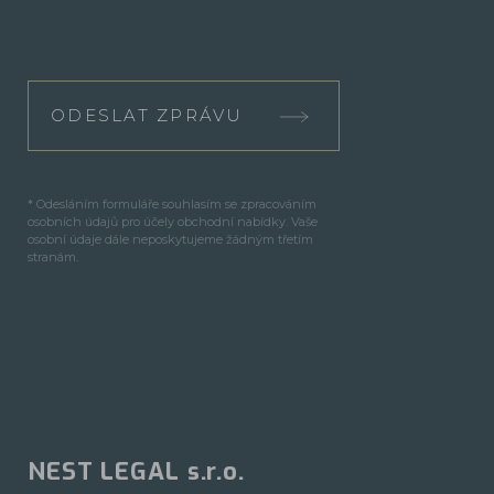
ODESLAT ZPRÁVU
* Odesláním formuláře souhlasím se zpracováním
osobních údajů pro účely obchodní nabídky. Vaše
osobní údaje dále neposkytujeme žádným třetím
stranám.
NEST LEGAL s.r.o.