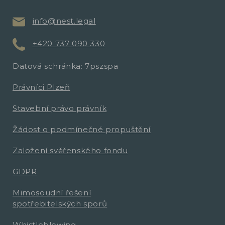
info@nest.legal
+420 737 090 330
Datová schránka: 7pszspa
Právníci Plzeň
Stavební právo právník
Žádost o podmínečné propuštění
Založení svěřenského fondu
GDPR
Mimosoudní řešení
spotřebitelských sporů
Whistleblowing