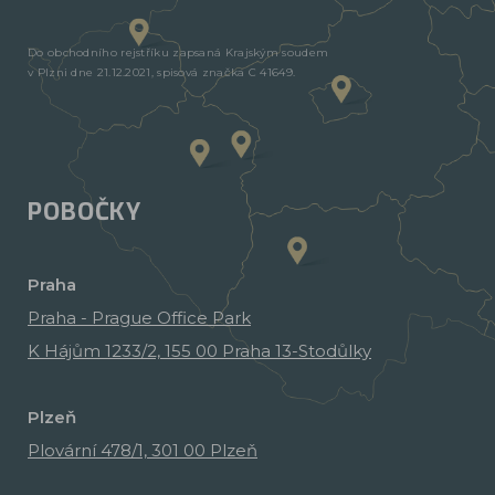
Do obchodního rejstříku zapsaná Krajským soudem
v Plzni dne 21.12.2021, spisová značka C 41649.
POBOČKY
Praha
Praha - Prague Office Park
K Hájům 1233/2, 155 00 Praha 13-Stodůlky
Plzeň
Plovární 478/1, 301 00 Plzeň