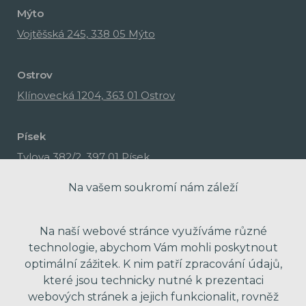
Mýto
Vojtěšská 245, 338 05 Mýto
Ostrov
Klínovecká 1204, 363 01 Ostrov
Písek
Tylova 382/2, 397 01 Písek
Na vašem soukromí nám záleží
Na naší webové stránce využíváme různé
technologie, abychom Vám mohli poskytnout
optimální zážitek. K nim patří zpracování údajů,
které jsou technicky nutné k prezentaci
webových stránek a jejich funkcionalit, rovněž